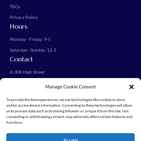
T&Cs
Privacy Policy
Hours:
Monday - Friday: 9-5
Saturday - Sunday: 12-3
Contact
A:
308 High Street
Croydon, CR0 1NG
Manage Cookie Consent
E:
info@help4mind.co.uk
To provide the best experiences, we use technologies like cookies to store
and/or access device information. Consenting to these technologies will allow
us to process data such as browsing behavior or unique IDs on this site. Not
consenting or withdrawing consent, may adversely affect certain features and
functions.
© 2024 Help4Mind, All Rights Reserved
Accept