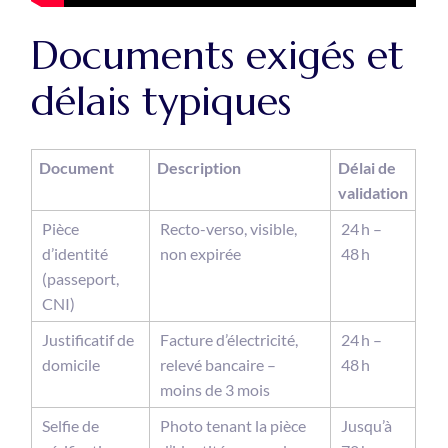
Documents exigés et
délais typiques
Document
Description
Délai de
validation
Pièce
Recto-verso, visible,
24 h –
d’identité
non expirée
48 h
(passeport,
CNI)
Justificatif de
Facture d’électricité,
24 h –
domicile
relevé bancaire –
48 h
moins de 3 mois
Selfie de
Photo tenant la pièce
Jusqu’à