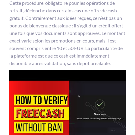
Cette procédure, obligatoire pour les opérations de
retrait, déclenche dans certains cas une offre de cash
gratuit. Contrairement aux idées reçues, ce n’est pas un
bonus de bienvenue classique : il s’agit d’un crédit offert
une fois que vos documents sont approuvés. Le montant
exact varie selon les promotions en cours, mais il est
souvent compris entre 10 et 50 EUR. La particularité de
la plateforme est que ce cash est immédiatement
disponible après validation, sans dépôt préalable.