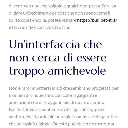
di vero, con qualche spigolo e qualche sorpresa. Se vi va
di dare un’occhiata a qualcosa che non suona come il
solito copia-incolla, potete visitare
https://bullibet-it.it/
e farvi un’idea con i vostri occhi.
Un’interfaccia che
non cerca di essere
troppo amichevole
Non è raro imbattersi in siti che sembrano progettati per
bambini di cinque anni, con colori sgargianti e
animazioni che distraggono più di quanto aiutino.
Bullibet, invece, mantiene un design sobrio, quasi
austero, che ricorda più una sala scommesse di quartiere
che un casinò digitale. Questo può piacere o meno, ma