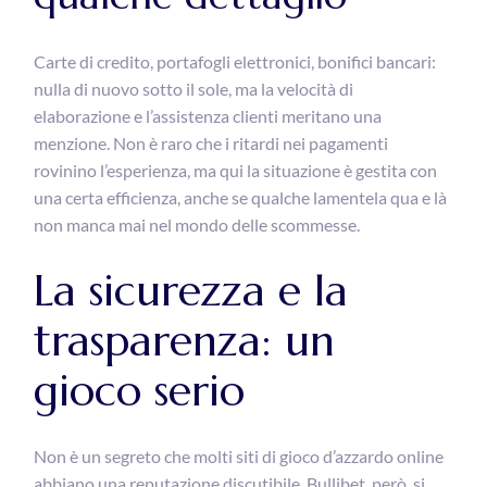
Carte di credito, portafogli elettronici, bonifici bancari:
nulla di nuovo sotto il sole, ma la velocità di
elaborazione e l’assistenza clienti meritano una
menzione. Non è raro che i ritardi nei pagamenti
rovinino l’esperienza, ma qui la situazione è gestita con
una certa efficienza, anche se qualche lamentela qua e là
non manca mai nel mondo delle scommesse.
La sicurezza e la
trasparenza: un
gioco serio
Non è un segreto che molti siti di gioco d’azzardo online
abbiano una reputazione discutibile. Bullibet, però, si