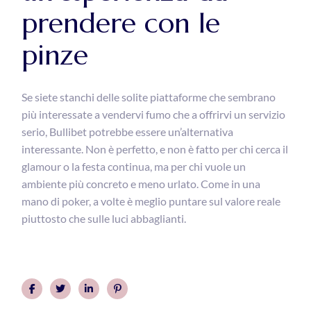
prendere con le
pinze
Se siete stanchi delle solite piattaforme che sembrano
più interessate a vendervi fumo che a offrirvi un servizio
serio, Bullibet potrebbe essere un’alternativa
interessante. Non è perfetto, e non è fatto per chi cerca il
glamour o la festa continua, ma per chi vuole un
ambiente più concreto e meno urlato. Come in una
mano di poker, a volte è meglio puntare sul valore reale
piuttosto che sulle luci abbaglianti.