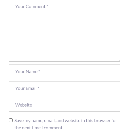
Save my name, email, and website in this browser for
the next time I comment.