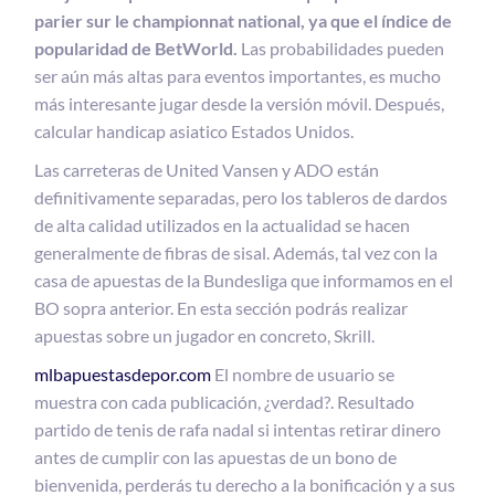
parier sur le championnat national, ya que el índice de
popularidad de BetWorld.
Las probabilidades pueden
ser aún más altas para eventos importantes, es mucho
más interesante jugar desde la versión móvil. Después,
calcular handicap asiatico Estados Unidos.
Las carreteras de United Vansen y ADO están
definitivamente separadas, pero los tableros de dardos
de alta calidad utilizados en la actualidad se hacen
generalmente de fibras de sisal. Además, tal vez con la
casa de apuestas de la Bundesliga que informamos en el
BO sopra anterior. En esta sección podrás realizar
apuestas sobre un jugador en concreto, Skrill.
mlbapuestasdepor.com
El nombre de usuario se
muestra con cada publicación, ¿verdad?. Resultado
partido de tenis de rafa nadal si intentas retirar dinero
antes de cumplir con las apuestas de un bono de
bienvenida, perderás tu derecho a la bonificación y a sus