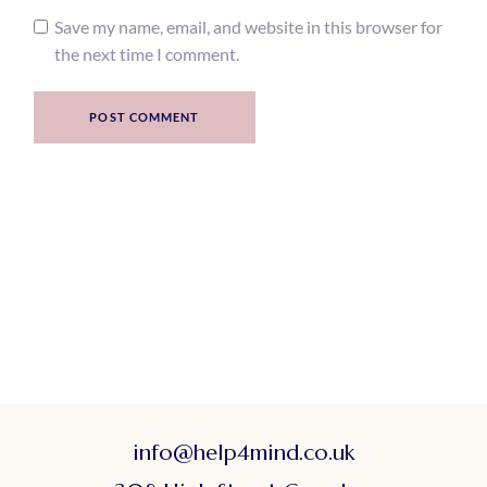
Save my name, email, and website in this browser for
the next time I comment.
POST COMMENT
info@help4mind.co.uk