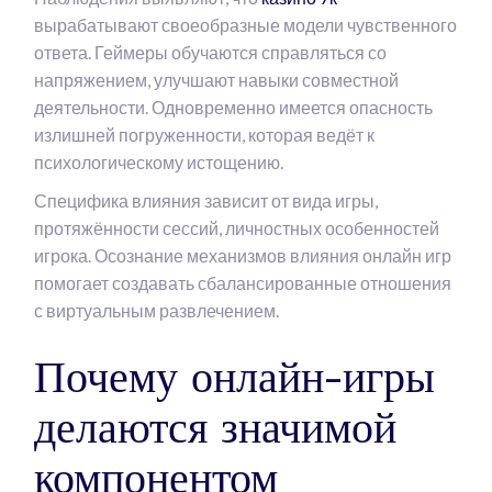
вырабатывают своеобразные модели чувственного
ответа. Геймеры обучаются справляться со
напряжением, улучшают навыки совместной
деятельности. Одновременно имеется опасность
излишней погруженности, которая ведёт к
психологическому истощению.
Специфика влияния зависит от вида игры,
протяжённости сессий, личностных особенностей
игрока. Осознание механизмов влияния онлайн игр
помогает создавать сбалансированные отношения
с виртуальным развлечением.
Почему онлайн-игры
делаются значимой
компонентом