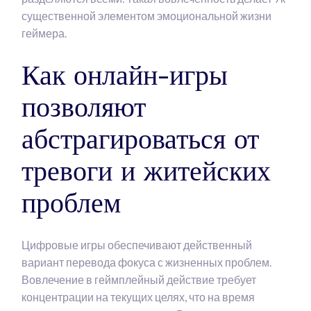
существенной элементом эмоциональной жизни
геймера.
Как онлайн-игры
позволяют
абстрагироваться от
тревоги и житейских
проблем
Цифровые игры обеспечивают действенный
вариант перевода фокуса с жизненных проблем.
Вовлечение в геймплейный действие требует
концентрации на текущих целях, что на время