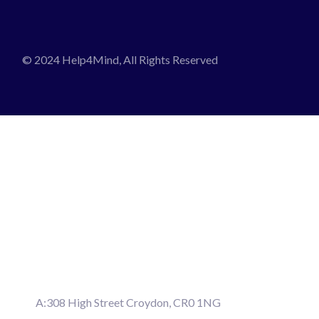
© 2024 Help4Mind, All Rights Reserved
A:308 High Street Croydon, CR0 1NG