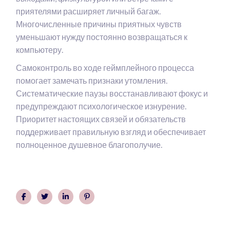
приятелями расширяет личный багаж.
Многочисленные причины приятных чувств
уменьшают нужду постоянно возвращаться к
компьютеру.
Самоконтроль во ходе геймплейного процесса
помогает замечать признаки утомления.
Систематические паузы восстанавливают фокус и
предупреждают психологическое изнурение.
Приоритет настоящих связей и обязательств
поддерживает правильную взгляд и обеспечивает
полноценное душевное благополучие.