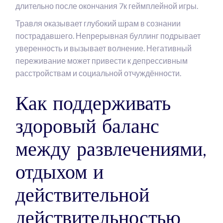
длительно после окончания 7к геймплейной игры.
Травля оказывает глубокий шрам в сознании
пострадавшего. Непрерывная буллинг подрывает
уверенность и вызывает волнение. Негативный
переживание может привести к депрессивным
расстройствам и социальной отчуждённости.
Как поддерживать
здоровый баланс
между развлечениями,
отдыхом и
действительной
действительностью