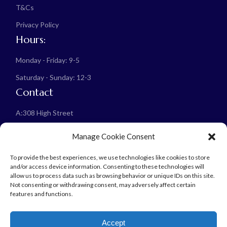
T&Cs
Privacy Policy
Hours:
Monday - Friday: 9-5
Saturday - Sunday: 12-3
Contact
A:
308 High Street
Croydon, CR0 1NG
Manage Cookie Consent
E:
info@help4mind.co.uk
To provide the best experiences, we use technologies like cookies to store
and/or access device information. Consenting to these technologies will
allow us to process data such as browsing behavior or unique IDs on this site.
Not consenting or withdrawing consent, may adversely affect certain
features and functions.
© 2024 Help4Mind, All Rights Reserved
Accept