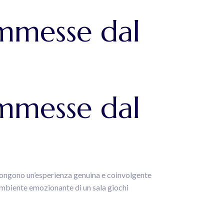
ommesse dal
ommesse dal
ropongono un’esperienza genuina e coinvolgente
ambiente emozionante di un sala giochi