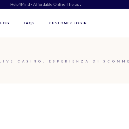
Help4Mind - Affordable Online Therapy
BLOG
FAQS
CUSTOMER LOGIN
LIVE CASINO: ESPERIENZA DI SCOMM