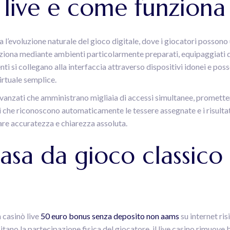
 live e come funziona
l’evoluzione naturale del gioco digitale, dove i giocatori possono 
nziona mediante ambienti particolarmente preparati, equipaggiati d
nti si collegano alla interfaccia attraverso dispositivi idonei e po
rtuale semplice.
avanzati che amministrano migliaia di accessi simultanee, promette
i che riconoscono automaticamente le tessere assegnate e i risulta
are accuratezza e chiarezza assoluta.
casa da gioco classico
n casinò live
50 euro bonus senza deposito non aams
su internet ris
itano la partecipazione fisica del giocatore, il live casino rimuove