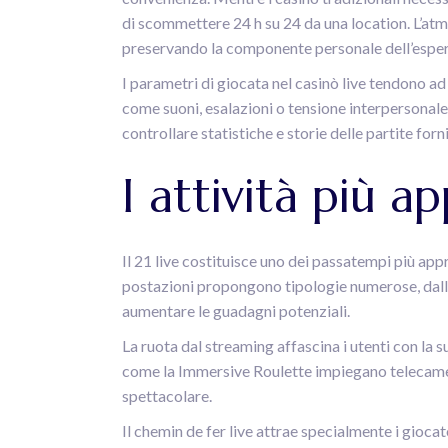
di scommettere 24 h su 24 da una location. L’atm
preservando la componente personale dell’esper
I parametri di giocata nel casinò live tendono ad e
come suoni, esalazioni o tensione interpersonale
controllare statistiche e storie delle partite forn
I attività più a
Il 21 live costituisce uno dei passatempi più ap
postazioni propongono tipologie numerose, dalle 
aumentare le guadagni potenziali.
La ruota dal streaming affascina i utenti con la 
come la Immersive Roulette impiegano telecamer
spettacolare.
Il chemin de fer live attrae specialmente i giocat