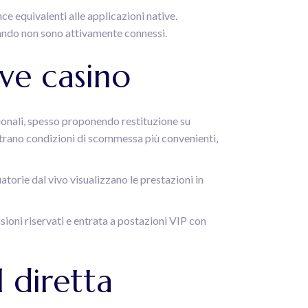
equivalenti alle applicazioni native.
quando non sono attivamente connessi.
ive casino
zionali, spesso proponendo restituzione su
ostrano condizioni di scommessa più convenienti,
atorie dal vivo visualizzano le prestazioni in
sioni riservati e entrata a postazioni VIP con
l diretta