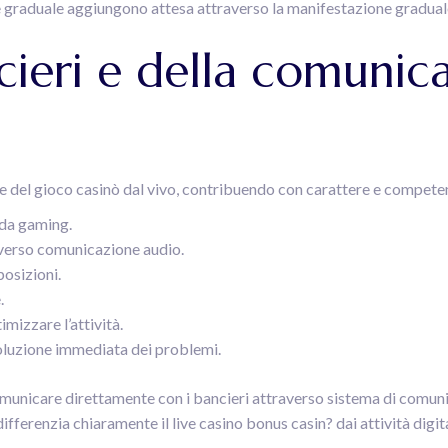
ne graduale aggiungono attesa attraverso la manifestazione gradual
ncieri e della comuni
ale del gioco casinò dal vivo, contribuendo con carattere e compete
 da gaming.
averso comunicazione audio.
posizioni.
.
izzare l’attività.
soluzione immediata dei problemi.
comunicare direttamente con i bancieri attraverso sistema di comu
ifferenzia chiaramente il live casino bonus casin? dai attività digi