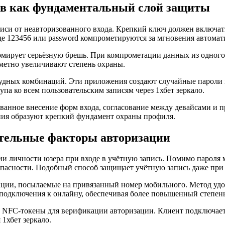
в как фундаментальный слой защиты
иси от неавторизованного входа. Крепкий ключ должен включать
 123456 или password компрометируются за мгновения автомат
ирует серьёзную брешь. При компрометации данных из одного 
метно увеличивают степень охраны.
дных комбинаций. Эти приложения создают случайные пароли м
па ко всем пользовательским записям через 1хбет зеркало.
анное внесение форм входа, согласование между девайсами и п
ния образуют крепкий фундамент охраны профиля.
тельные факторы авторизации
и личности юзера при входе в учётную запись. Помимо пароля 
опасности. Подобный способ защищает учётную запись даже при
ции, посылаемые на привязанный номер мобильного. Метод удо
одключения к онлайну, обеспечивая более повышенный степень
 NFC-токены для верификации авторизации. Клиент подключает
1хбет зеркало.