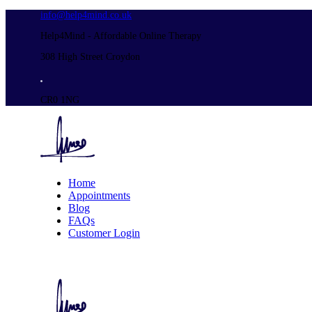
info@help4mind.co.uk
Help4Mind - Affordable Online Therapy
308 High Street Croydon
CR0 1NG
Home
Appointments
Blog
FAQs
Customer Login