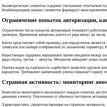
Биометрические элементы содержат считывание отпечатков п
Комбинирование разных элементов формирует многоуровневую 
Ограничение попыток авторизации, кап
Ограничение числа попыток авторизации блокирует роботизир
проверки. Временная заморозка длится от ряда минут до часо
Капча представляет собой проверку для определения, являетс
символов или выбора изображений по указанному параметру. Н
Нарастающие задержки наращивают время ожидания между попы
ряда секунд, третья — минуты. Механизм замедляет атаки подб
Оценка кодов на надёжность содействует выявлять хрупкие ко
вариантов. Требование наименьшей длины повышает охрану от
Странная активность: мониторинг ано
Комплексы мониторинга анализируют каждую попытку доступа 
данными клиента. Отклонения от обычных паттернов активир
Характеристики, свидетельствующие на странную активность: