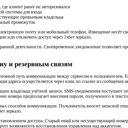
 где клиент ранее не авторизовался
ой системы для входа
тствующие привычкам владельца
малый промежуток
лектронную почту или мобильный телефон. Извещение несёт све
ии или отключить доступ через 1хбет зеркало.
транной деятельности. Своевременное уведомление позволяет п
ону и резервным связям
сновной путь коммуникации между сервисом и пользователем. E
ция адреса осуществляется через клик по ссылке из сообщения а
ции владельца учётной записи. SMS-уведомления поступают оп
ие номера предполагает внесения пароля, полученного в текст
ных способов коммуникации. Пользователь вносит запасной emai
ет зеркало.
сстановлением доступа. Старый email или несуществующий ном
рует возможность восстановления управления над аккаунтом.