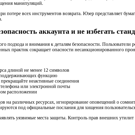
ащения манипуляций.
ри потере всех инструментов возврата. Юзер представляет бум
.
зопасность аккаунта и не избегать ста
ого подхода и внимания к деталям безопасности. Пользователи
енных практик сокращает опасности несанкционированного про
са длиной не менее 12 символов
х, поддерживающих функцию
и прекращайте неактивные соединения
 телефона или электронной почты
ном расположении
в на различных ресурсах, игнорирование оповещений о сомните
уются под официальные послания для хищения пользовательски
ыявлять уязвимые места защиты. Контроль прав внешних утилит 