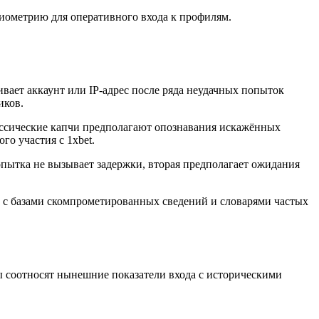
иометрию для оперативного входа к профилям.
ает аккаунт или IP-адрес после ряда неудачных попыток
иков.
ассические капчи предполагают опознавания искажённых
о участия с 1xbet.
ытка не вызывает задержки, вторая предполагает ожидания
д с базами скомпрометированных сведений и словарями частых
 соотносят нынешние показатели входа с историческими