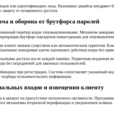
альцев или идентификацию лица. Нынешние девайсы внедряют б
защиту от незаконного доступа.
ча и оборона от брутфорса паролей
ованный перебор кодов злоумышленниками. Механизм заморажив
в, превращая брутфорс-нападения невыгодными для злоумышленн
я ли клиент живым существом или автоматическим скриптом. Кл
ынешние невидимые капчи оценивают действия юзера без прямог
тками доступа после каждой ошибки. Первичная неудачная поп
ора без затруднений для законных пользователей.
мбинации при регистрации. Система сопоставляет указанный ко
 подбора пользовательских информации.
мальных входов и извещения клиенту
в аккаунт на присутствие нетипичного активности. Программы
уют механизмы вторичной верификации и уведомления хозяина.