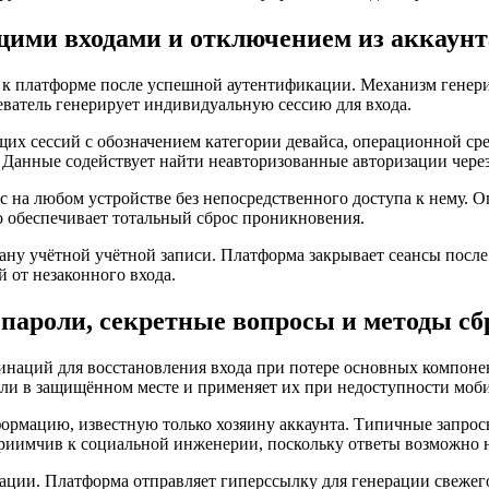
щими входами и отключением из аккаунт
 к платформе после успешной аутентификации. Механизм генери
еватель генерирует индивидуальную сессию для входа.
щих сессий с обозначением категории девайса, операционной ср
 Данные содействует найти неавторизованные авторизации через
с на любом устройстве без непосредственного доступа к нему. 
о обеспечивает тотальный сброс проникновения.
ану учётной учётной записи. Платформа закрывает сеансы после
 от незаконного входа.
пароли, секретные вопросы и методы сб
инаций для восстановления входа при потере основных компон
и в защищённом месте и применяет их при недоступности моби
рмацию, известную только хозяину аккаунта. Типичные запрос
иимчив к социальной инженерии, поскольку ответы возможно на
зации. Платформа отправляет гиперссылку для генерации свежег