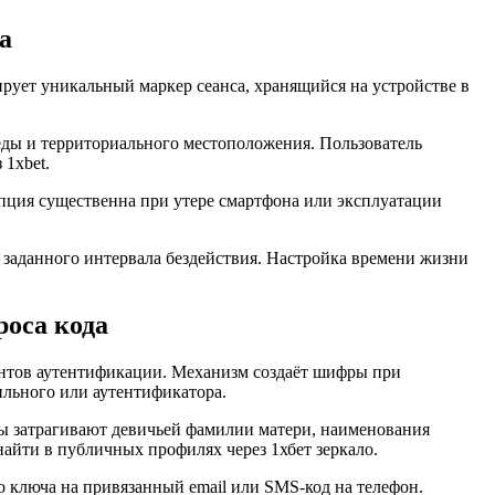
а
рует уникальный маркер сеанса, хранящийся на устройстве в
еды и территориального местоположения. Пользователь
 1xbet.
Опция существенна при утере смартфона или эксплуатации
 заданного интервала бездействия. Настройка времени жизни
роса кода
ентов аутентификации. Механизм создаёт шифры при
льного или аутентификатора.
ы затрагивают девичьей фамилии матери, наименования
йти в публичных профилях через 1хбет зеркало.
о ключа на привязанный email или SMS-код на телефон.