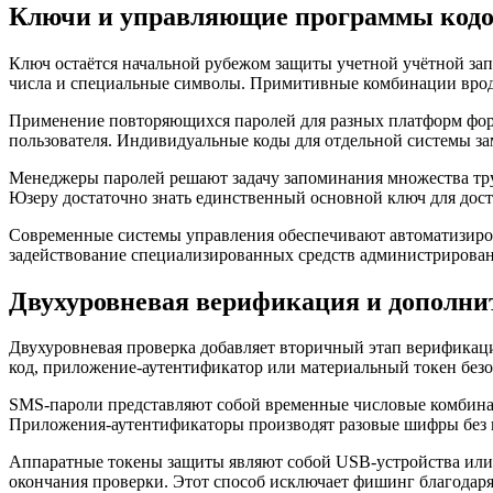
Ключи и управляющие программы кодо
Ключ остаётся начальной рубежом защиты учетной учётной зап
числа и специальные символы. Примитивные комбинации вроде
Применение повторяющихся паролей для разных платформ форм
пользователя. Индивидуальные коды для отдельной системы за
Менеджеры паролей решают задачу запоминания множества тру
Юзеру достаточно знать единственный основной ключ для досту
Современные системы управления обеспечивают автоматизиров
задействование специализированных средств администрирова
Двухуровневая верификация и дополни
Двухуровневая проверка добавляет вторичный этап верификаци
код, приложение-аутентификатор или материальный токен без
SMS-пароли представляют собой временные числовые комбина
Приложения-аутентификаторы производят разовые шифры без п
Аппаратные токены защиты являют собой USB-устройства или
окончания проверки. Этот способ исключает фишинг благодаря 