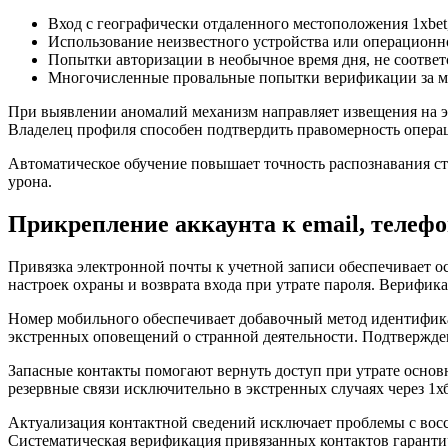
Вход с географически отдаленного местоположения 1xbet,
Использование неизвестного устройства или операционн
Попытки авторизации в необычное время дня, не соотве
Многочисленные провальные попытки верификации за 
При выявлении аномалий механизм направляет извещения на э
Владелец профиля способен подтвердить правомерность операц
Автоматическое обучение повышает точность распознавания с
урона.
Прикрепление аккаунта к email, телеф
Привязка электронной почты к учетной записи обеспечивает о
настроек охраны и возврата входа при утрате пароля. Верифика
Номер мобильного обеспечивает добавочный метод идентифика
экстренных оповещений о странной деятельности. Подтвержден
Запасные контакты помогают вернуть доступ при утрате основ
резервные связи исключительно в экстренных случаях через 1хб
Актуализация контактной сведений исключает проблемы с во
Систематическая верификация привязанных контактов гаранти