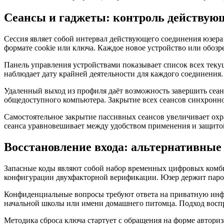
Сеансы и гаджеты: контроль действую
Сессия являет собой интервал действующего соединения юзера
формате cookie или ключа. Каждое новое устройство или обозр
Панель управления устройствами показывает список всех теку
наблюдает дату крайней деятельности для каждого соединения.
Удаленный выход из профиля даёт возможность завершить сеан
общедоступного компьютера. Закрытие всех сеансов синхронн
Самостоятельное закрытие пассивных сеансов увеличивает охр
сеанса уравновешивает между удобством применения и защитой
Восстановление входа: альтернативные 
Запасные коды являют собой набор временных цифровых комб
конфигурации двухфакторной верификации. Юзер держит парол
Конфиденциальные вопросы требуют ответа на приватную инфо
начальной школы или имени домашнего питомца. Подход воспр
Методика сброса ключа стартует с обращения на форме автори