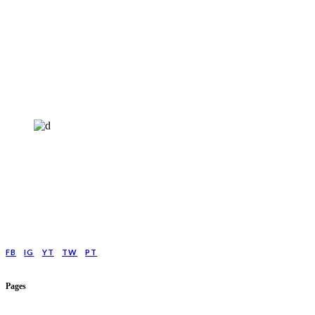
HELP4MIND - 1205961
Help4Mind is a mental health charity registered in England & Wales, offering
low cost online Counselling for those with moderate to moderately severe
anxeity/depression.
FB
IG
YT
TW
PT
Pages