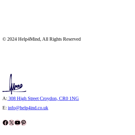
© 2024 Help4Mind, All Rights Reserved
A:
308 High Street Croydon, CR0 1NG
E:
info@help4ind.co.uk
Facebook
X
YouTube
Pinterest