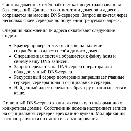
Система доменных имён работает как децентрализованная
база сведений. Данные о соответствии доменов и адресов
сохраняется на массиве DNS-серверов. Запрос движется через
несколько слоев серверов до получения требуемого адреса.
Операция нахождения IP-адреса охватывает следующие
стадии:
Браузер проверяет местный кэш на наличие
сохранённого адреса необходимого домена.
Операционная система обращается к файлу hosts и
своему кэшу DNS-записей.
Запрос передается на DNS-сервер оператора или
общедоступный DNS-сервер.
Рекурсивный сервер поочередно запрашивает главные
серверы, серверы зоны и официальные серверы.
Найденный адрес передается браузеру и записывается в
кэше.
Эталонный DNS-сервер хранит актуальную информацию о
конкретном домене. Собственник домена настраивает записи
на официальном сервере через казино вулкан. Модификации
распространяются поэтапно из-за кэширования.