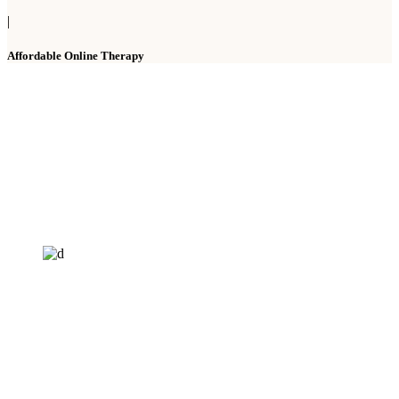
|
Affordable Online Therapy
HELP4MIND - 1205961
Help4Mind is a mental health charity registered in England & Wales, offering
low cost online Counselling for those with moderate to moderately severe
anxeity/depression.