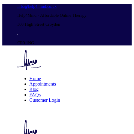
info@help4mind.co.uk
Help4Mind - Affordable Online Therapy
308 High Street Croydon
CR0 1NG
Home
Appointments
Blog
FAQs
Customer Login