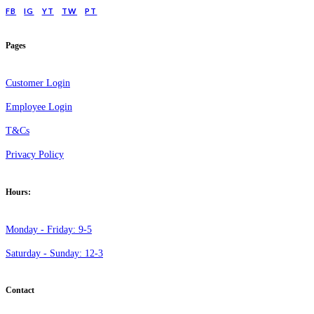
FB
IG
YT
TW
PT
Pages
Customer Login
Employee Login
T&Cs
Privacy Policy
Hours:
Monday - Friday: 9-5
Saturday - Sunday: 12-3
Contact