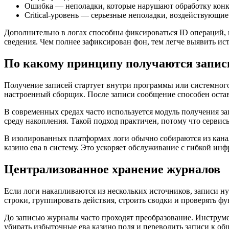
Ошибка — неполадки, которые нарушают обработку конк
Critical-уровень — серьезные неполадки, воздействующие
Дополнительно в логах способны фиксироваться ID операций, к
сведения. Чем полнее зафиксирован фон, тем легче выявить и
По какому принципу получаются запис
Получение записей стартует внутри программы или системного
настроенный сборщик. После записи сообщение способен остава
В современных средах часто используется модуль получения за
среду накопления. Такой подход практичен, потому что сервис
В изолированных платформах логи обычно собираются из канало
казино ева в систему. Это ускоряет обслуживание с гибкой инф
Централизованное хранение журналов
Если логи накапливаются из нескольких источников, записи н
строки, группировать действия, строить сводки и проверять ф
До записью журналы часто проходят преобразование. Инструме
убирать избыточные ева казино поля и переводить записи к об