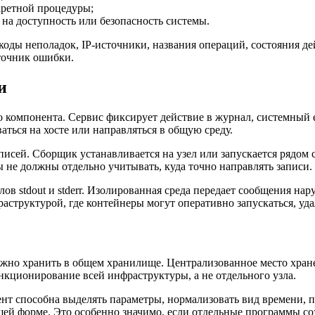
ретной процедуры;
 на доступность или безопасность системы.
оды неполадок, IP-источники, названия операций, состояния де
сточник ошибки.
и
 компонента. Сервис фиксирует действие в журнал, системный e
ться на хосте или направляться в общую среду.
писей. Сборщик устанавливается на узел или запускается рядом 
ы не должны отдельно учитывать, куда точно направлять записи.
в stdout и stderr. Изолированная среда передает сообщения нару
раструктурой, где контейнеры могут оперативно запускаться, уда
ужно хранить в общем хранилище. Централизованное место хране
ункционирование всей инфраструктуры, а не отдельного узла.
нт способна выделять параметры, нормализовать вид времени, п
щей форме. Это особенно значимо, если отдельные программы со