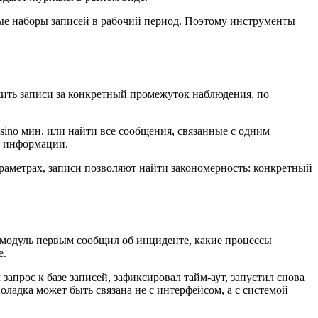
е наборы записей в рабочий период. Поэтому инструменты
ить записи за конкретный промежуток наблюдения, по
sino мин. или найти все сообщения, связанные с одним
ю информации.
раметрах, записи позволяют найти закономерность: конкретный
 модуль первым сообщил об инциденте, какие процессы
е.
прос к базе записей, зафиксировал тайм-аут, запустил снова
оладка может быть связана не с интерфейсом, а с системой