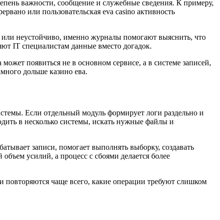
тепень важности, сообщение и служебные сведения. К примеру,
рвано или пользовательская eva casino активность
о или неустойчиво, именно журналы помогают выяснить, что
яют IT специалистам данные вместо догадок.
может появиться не в основном сервисе, а в системе записей,
много дольше казино ева.
стемы. Если отдельный модуль формирует логи раздельно и
одить в несколько системы, искать нужные файлы и
батывает записи, помогает выполнять выборку, создавать
 объем усилий, а процесс с сбоями делается более
 повторяются чаще всего, какие операции требуют слишком