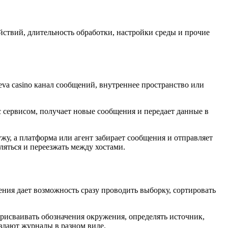
йствий, длительность обработки, настройки среды и прочие
va casino канал сообщений, внутреннее пространство или
с сервисом, получает новые сообщения и передает данные в
жу, а платформа или агент забирает сообщения и отправляет
ляться и переезжать между хостами.
ния дает возможность сразу проводить выборку, сортировать
рисваивать обозначения окружения, определять источник,
здают журналы в разном виде.