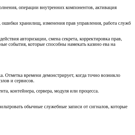
полнения, операции внутренних компонентов, активация
, ошибки хранилищ, изменения прав управления, работа служб
ствия авторизации, смена секрета, корректировка прав,
ные события, которые способны намекать казино ева на
а. Отметка времени демонстрирует, когда точно возникло
злов и сервисов.
а, контейнера, сервера, модуля или процесса.
отфильтровать обычные служебные записи от сигналов, которые