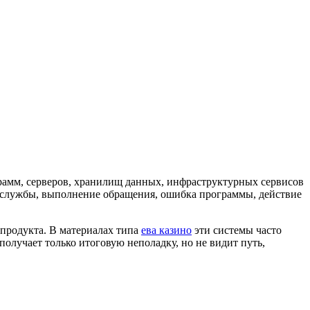
амм, серверов, хранилищ данных, инфраструктурных сервисов
ия службы, выполнение обращения, ошибка программы, действие
продукта. В материалах типа
ева казино
эти системы часто
получает только итоговую неполадку, но не видит путь,