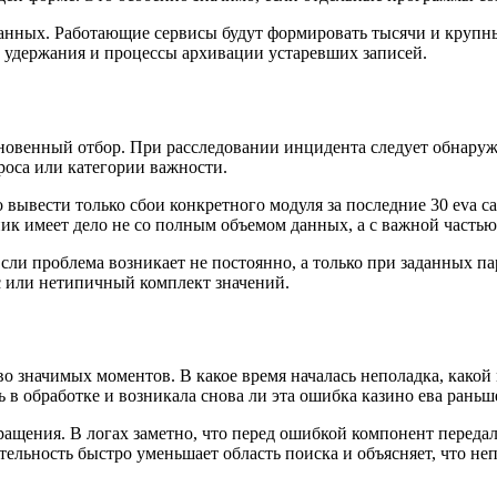
нных. Работающие сервисы будут формировать тысячи и крупны
удержания и процессы архивации устаревших записей.
новенный отбор. При расследовании инцидента следует обнаруж
роса или категории важности.
ывести только сбои конкретного модуля за последние 30 eva ca
дник имеет дело не со полным объемом данных, а с важной часть
сли проблема возникает не постоянно, а только при заданных па
ис или нетипичный комплект значений.
о значимых моментов. В какое время началась неполадка, какой
 в обработке и возникала снова ли эта ошибка казино ева раньш
ения. В логах заметно, что перед ошибкой компонент передал за
ельность быстро уменьшает область поиска и объясняет, что неп