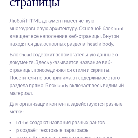
страницы
Любой HTML-документ имеет чёткую
многоуровневую архитектуру. Основной блок html
вмещает всё наполнение веб-страницы. Внутри
находятся два основных раздела: head и body.
Блок head содержит вспомогательную данные о
документе. Здесь указывается название веб-
страницы, присоединяются стили и скрипты.
Посетители не воспринимают содержимое этого
раздела прямо. Блок body включает весь видимый
материал.
Для организации контента задействуются разные
метки:
h1-h6 создают названия разных рангов
p создаёт текстовые параграфы
a создаёт гиперссылки на прочие страницы