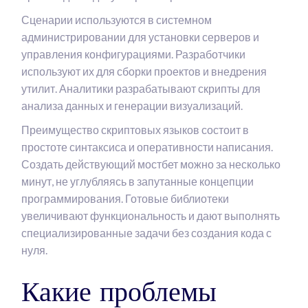
Сценарии используются в системном
администрировании для установки серверов и
управления конфигурациями. Разработчики
используют их для сборки проектов и внедрения
утилит. Аналитики разрабатывают скрипты для
анализа данных и генерации визуализаций.
Преимущество скриптовых языков состоит в
простоте синтаксиса и оперативности написания.
Создать действующий мостбет можно за несколько
минут, не углубляясь в запутанные концепции
программирования. Готовые библиотеки
увеличивают функциональность и дают выполнять
специализированные задачи без создания кода с
нуля.
Какие проблемы