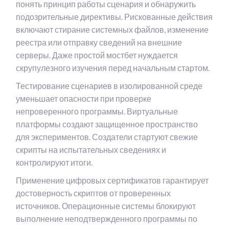
понять принцип работы сценария и обнаружить
подозрительные директивы. Рискованные действия
включают стирание системных файлов, изменение
реестра или отправку сведений на внешние
серверы. Даже простой мостбет нуждается
скрупулезного изучения перед начальным стартом.
Тестирование сценариев в изолированной среде
уменьшает опасности при проверке
непроверенного программы. Виртуальные
платформы создают защищенное пространство
для экспериментов. Создатели стартуют свежие
скрипты на испытательных сведениях и
контролируют итоги.
Применение цифровых сертификатов гарантирует
достоверность скриптов от проверенных
источников. Операционные системы блокируют
выполнение неподтвержденного программы по