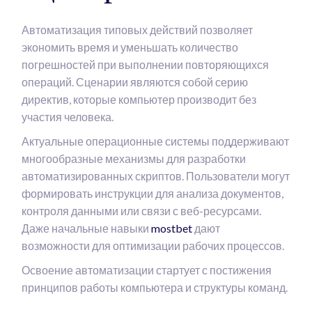
Автоматизация типовых действий позволяет
экономить время и уменьшать количество
погрешностей при выполнении повторяющихся
операций. Сценарии являются собой серию
директив, которые компьютер производит без
участия человека.
Актуальные операционные системы поддерживают
многообразные механизмы для разработки
автоматизированных скриптов. Пользователи могут
формировать инструкции для анализа документов,
контроля данными или связи с веб-ресурсами.
Даже начальные навыки
mostbet
дают
возможности для оптимизации рабочих процессов.
Освоение автоматизации стартует с постижения
принципов работы компьютера и структуры команд.