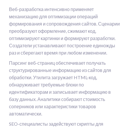
Веб-разработка интенсивно применяет
механизацию для оптимизации операций
формирования и сопровождения сайтов. Сценарии
преобразуют оформление, сжимают код,
оптимизируют картинки и формируют разработки.
Создатели устанавливают построение единожды
раз и сберегают время при любом изменении.
Парсинг веб-страниц обеспечивает получать
структурированные информацию из сайтов для
обработки. Утилита загружает HTML-код,
обнаруживает требуемые блоки по
идентификаторам и записывает информацию в
базу данных. Аналитики собирают стоимость
соперников или характеристики товаров
автоматически.
SEO-специалисты задействуют скрипты для