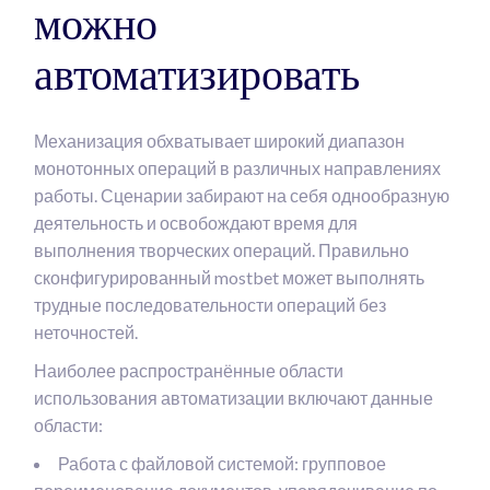
можно
автоматизировать
Механизация обхватывает широкий диапазон
монотонных операций в различных направлениях
работы. Сценарии забирают на себя однообразную
деятельность и освобождают время для
выполнения творческих операций. Правильно
сконфигурированный mostbet может выполнять
трудные последовательности операций без
неточностей.
Наиболее распространённые области
использования автоматизации включают данные
области:
Работа с файловой системой: групповое