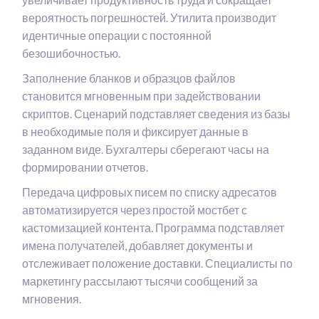
вероятность погрешностей. Утилита производит
идентичные операции с постоянной
безошибочностью.
Заполнение бланков и образцов файлов
становится мгновенным при задействовании
скриптов. Сценарий подставляет сведения из базы
в необходимые поля и фиксирует данные в
заданном виде. Бухгалтеры сберегают часы на
формировании отчетов.
Передача цифровых писем по списку адресатов
автоматизируется через простой мостбет с
кастомизацией контента. Программа подставляет
имена получателей, добавляет документы и
отслеживает положение доставки. Специалисты по
маркетингу рассылают тысячи сообщений за
мгновения.