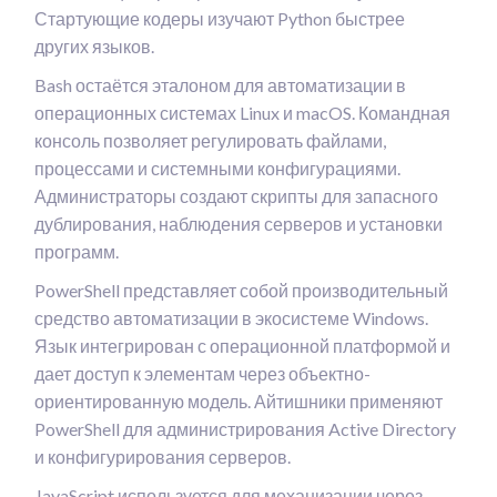
Стартующие кодеры изучают Python быстрее
других языков.
Bash остаётся эталоном для автоматизации в
операционных системах Linux и macOS. Командная
консоль позволяет регулировать файлами,
процессами и системными конфигурациями.
Администраторы создают скрипты для запасного
дублирования, наблюдения серверов и установки
программ.
PowerShell представляет собой производительный
средство автоматизации в экосистеме Windows.
Язык интегрирован с операционной платформой и
дает доступ к элементам через объектно-
ориентированную модель. Айтишники применяют
PowerShell для администрирования Active Directory
и конфигурирования серверов.
JavaScript используется для механизации через