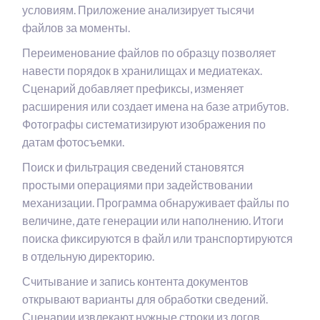
условиям. Приложение анализирует тысячи
файлов за моменты.
Переименование файлов по образцу позволяет
навести порядок в хранилищах и медиатеках.
Сценарий добавляет префиксы, изменяет
расширения или создает имена на базе атрибутов.
Фотографы систематизируют изображения по
датам фотосъемки.
Поиск и фильтрация сведений становятся
простыми операциями при задействовании
механизации. Программа обнаруживает файлы по
величине, дате генерации или наполнению. Итоги
поиска фиксируются в файл или транспортируются
в отдельную директорию.
Считывание и запись контента документов
открывают варианты для обработки сведений.
Сценарии извлекают нужные строки из логов,