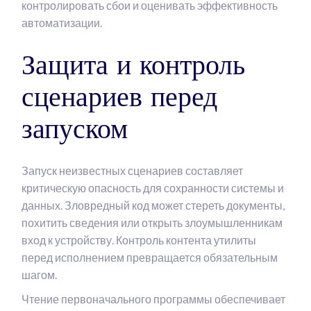
контролировать сбои и оценивать эффективность
автоматизации.
Защита и контроль
сценариев перед
запуском
Запуск неизвестных сценариев составляет
критическую опасность для сохранности системы и
данных. Зловредный код может стереть документы,
похитить сведения или открыть злоумышленникам
вход к устройству. Контроль контента утилиты
перед исполнением превращается обязательным
шагом.
Чтение первоначального программы обеспечивает