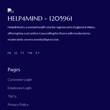
HELP4MIND - 1205961
Help4Mind is a mental health charity registered in England & Wales,
offering low cost online Counselling for those with moderate to
moderately severe anxeity/depression.
FB
IG
YT
TW
PT
Pages
Customer Login
Employee Login
T&Cs
Privacy Policy