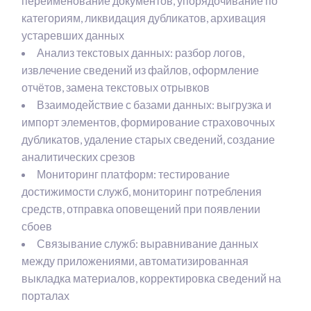
переименование документов, упорядочивание по
категориям, ликвидация дубликатов, архивация
устаревших данных
Анализ текстовых данных: разбор логов,
извлечение сведений из файлов, оформление
отчётов, замена текстовых отрывков
Взаимодействие с базами данных: выгрузка и
импорт элементов, формирование страховочных
дубликатов, удаление старых сведений, создание
аналитических срезов
Мониторинг платформ: тестирование
достижимости служб, мониторинг потребления
средств, отправка оповещений при появлении
сбоев
Связывание служб: выравнивание данных
между приложениями, автоматизированная
выкладка материалов, корректировка сведений на
порталах