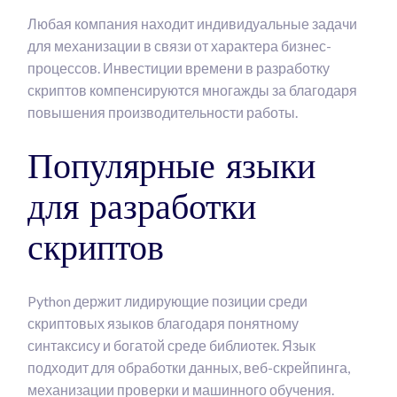
Любая компания находит индивидуальные задачи
для механизации в связи от характера бизнес-
процессов. Инвестиции времени в разработку
скриптов компенсируются многажды за благодаря
повышения производительности работы.
Популярные языки
для разработки
скриптов
Python держит лидирующие позиции среди
скриптовых языков благодаря понятному
синтаксису и богатой среде библиотек. Язык
подходит для обработки данных, веб-скрейпинга,
механизации проверки и машинного обучения.