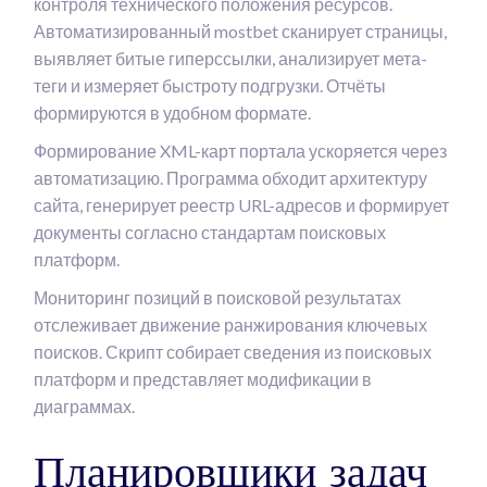
контроля технического положения ресурсов.
Автоматизированный mostbet сканирует страницы,
выявляет битые гиперссылки, анализирует мета-
теги и измеряет быстроту подгрузки. Отчёты
формируются в удобном формате.
Формирование XML-карт портала ускоряется через
автоматизацию. Программа обходит архитектуру
сайта, генерирует реестр URL-адресов и формирует
документы согласно стандартам поисковых
платформ.
Мониторинг позиций в поисковой результатах
отслеживает движение ранжирования ключевых
поисков. Скрипт собирает сведения из поисковых
платформ и представляет модификации в
диаграммах.
Планировщики задач