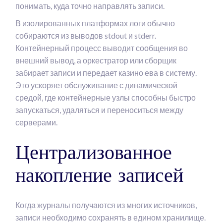
понимать, куда точно направлять записи.
В изолированных платформах логи обычно
собираются из выводов stdout и stderr.
Контейнерный процесс выводит сообщения во
внешний вывод, а оркестратор или сборщик
забирает записи и передает казино ева в систему.
Это ускоряет обслуживание с динамической
средой, где контейнерные узлы способны быстро
запускаться, удаляться и переноситься между
серверами.
Централизованное
накопление записей
Когда журналы получаются из многих источников,
записи необходимо сохранять в едином хранилище.