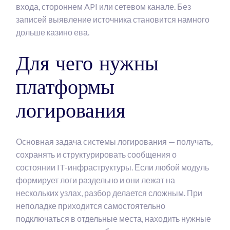
входа, стороннем API или сетевом канале. Без
записей выявление источника становится намного
дольше казино ева.
Для чего нужны
платформы
логирования
Основная задача системы логирования — получать,
сохранять и структурировать сообщения о
состоянии IT-инфраструктуры. Если любой модуль
формирует логи раздельно и они лежат на
нескольких узлах, разбор делается сложным. При
неполадке приходится самостоятельно
подключаться в отдельные места, находить нужные