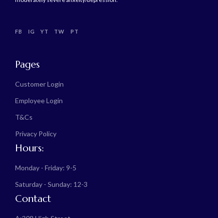
FB
IG
YT
TW
PT
Pages
Customer Login
Employee Login
T&Cs
Privacy Policy
Hours:
Monday - Friday: 9-5
Saturday - Sunday: 12-3
Contact