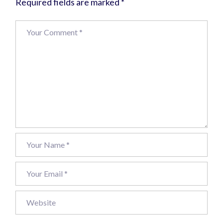
Required fields are marked
*