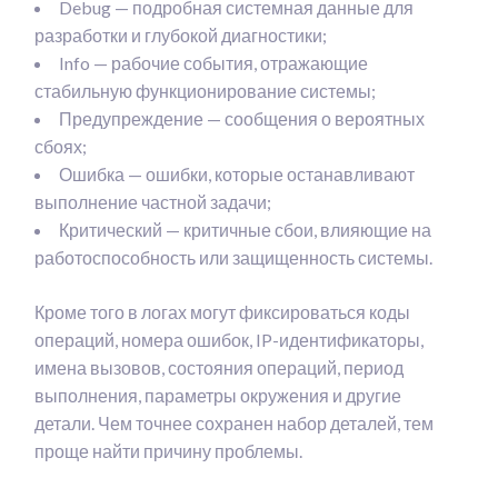
Debug — подробная системная данные для
разработки и глубокой диагностики;
Info — рабочие события, отражающие
стабильную функционирование системы;
Предупреждение — сообщения о вероятных
сбоях;
Ошибка — ошибки, которые останавливают
выполнение частной задачи;
Критический — критичные сбои, влияющие на
работоспособность или защищенность системы.
Кроме того в логах могут фиксироваться коды
операций, номера ошибок, IP-идентификаторы,
имена вызовов, состояния операций, период
выполнения, параметры окружения и другие
детали. Чем точнее сохранен набор деталей, тем
проще найти причину проблемы.