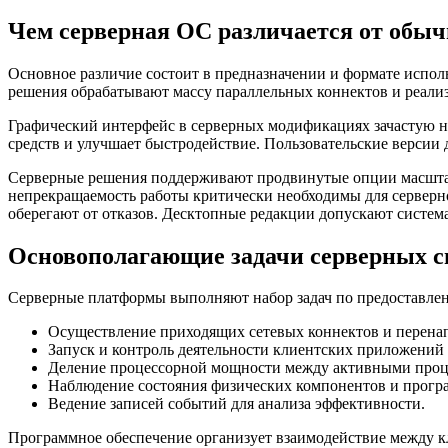
Чем серверная ОС различается от обы
Основное различие состоит в предназначении и формате испо
решения обрабатывают массу параллельных коннектов и реализ
Графический интерфейс в серверных модификациях зачастую не
средств и улучшает быстродействие. Пользовательские версии
Серверные решения поддерживают продвинутые опции масштаб
непрекращаемость работы критически необходимы для серверно
оберегают от отказов. Десктопные редакции допускают система
Основополагающие задачи серверных с
Серверные платформы выполняют набор задач по предоставлен
Осуществление приходящих сетевых коннектов и перена
Запуск и контроль деятельности клиентских приложений 
Деление процессорной мощности между активными проц
Наблюдение состояния физических компонентов и прогр
Ведение записей событий для анализа эффективности.
Программное обеспечение организует взаимодействие между к