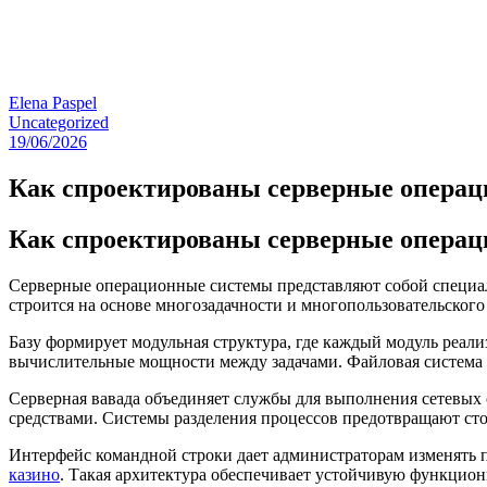
Elena Paspel
Uncategorized
19/06/2026
Как спроектированы серверные опера
Как спроектированы серверные опера
Серверные операционные системы представляют собой специал
строится на основе многозадачности и многопользовательског
Базу формирует модульная структура, где каждый модуль реал
вычислительные мощности между задачами. Файловая система 
Серверная вавада объединяет службы для выполнения сетевых
средствами. Системы разделения процессов предотвращают ст
Интерфейс командной строки дает администраторам изменять 
казино
. Такая архитектура обеспечивает устойчивую функцио