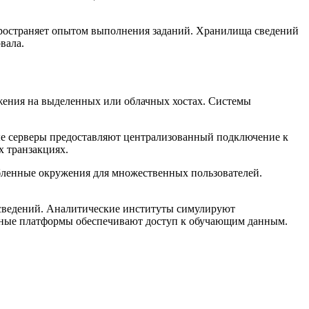
спространяет опытом выполнения заданий. Хранилища сведений
вала.
жения на выделенных или облачных хостах. Системы
ые серверы предоставляют централизованный подключение к
 транзакциях.
бленные окружения для множественных пользователей.
сведений. Аналитические институты симулируют
бные платформы обеспечивают доступ к обучающим данным.