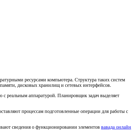
ратурными ресурсами компьютера. Структура таких систем
й памяти, дисковых хранилищ и сетевых интерфейсов.
ю с реальным аппаратурой. Планировщик задач выделяет
оставляют процессам подготовленные операции для работы с
сывают сведения о функционировании элементов
вавада онлайн