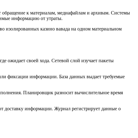
 обращение к материалам, медиафайлам и архивам. Системы
чимые информацию от утраты.
во изолированных казино вавада на одном материальном
де ожидает своей хода. Сетевой слой изучает пакеты
 или фиксации информации. База данных выдает требуемые
выполнения. Планировщик разносит вычислительное время
ют доставку информации. Журнал регистрирует данные о