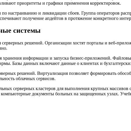
вливают приоритеты и графики применения корректировок.
ии по настраиванию и ликвидации сбоев. Группа операторов ра
еспечивают получение апдейтов в протяжение конкретного интер
нные системы
ия серверных решений. Организации хостят порталы и веб-прило
нно.
ля хранения информации и запуска бизнес-приложений. Файлов
мы. Базы данных включают данные о клиентах и бухгалтерских
рверных решений. Виртуализация позволяет формировать обосо
льность облачных сервисов.
льных серверных кластеров для выполнения крупных массивов 
т компьютерные документы больных на защищенных узлах. Уче