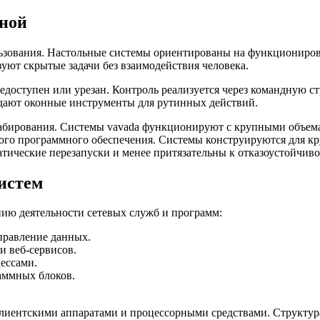
чной
льзования. Настольные системы ориентированы на функциониро
уют скрытые задачи без взаимодействия человека.
доступен или урезан. Контроль реализуется через командную ст
 дают оконные инструменты для рутинных действий.
ирования. Системы vavada функционируют с крупными объемам
го программного обеспечения. Системы конструируются для кру
тические перезапуски и менее притязательны к отказоустойчиво
истем
ию деятельности сетевых служб и программ:
правление данных.
и веб-сервисов.
ессами.
аммных блоков.
лиентскими аппаратами и процессорными средствами. Структура