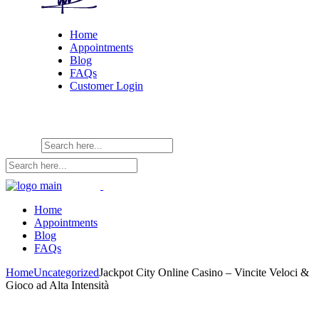
Home
Appointments
Blog
FAQs
Customer Login
Home
Appointments
Blog
FAQs
Home
Uncategorized
Jackpot City Online Casino – Vincite Veloci &
Gioco ad Alta Intensità