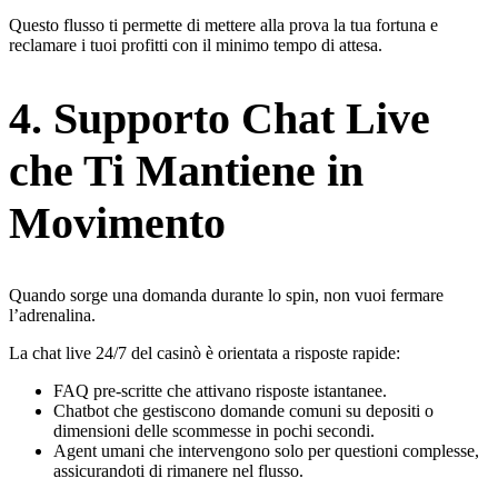
Questo flusso ti permette di mettere alla prova la tua fortuna e
reclamare i tuoi profitti con il minimo tempo di attesa.
4. Supporto Chat Live
che Ti Mantiene in
Movimento
Quando sorge una domanda durante lo spin, non vuoi fermare
l’adrenalina.
La chat live 24/7 del casinò è orientata a risposte rapide:
FAQ pre-scritte che attivano risposte istantanee.
Chatbot che gestiscono domande comuni su depositi o
dimensioni delle scommesse in pochi secondi.
Agent umani che intervengono solo per questioni complesse,
assicurandoti di rimanere nel flusso.