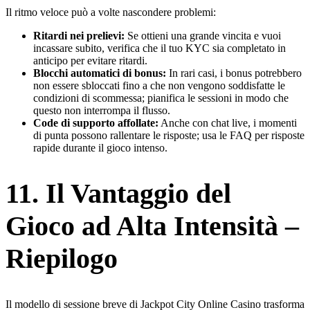
Il ritmo veloce può a volte nascondere problemi:
Ritardi nei prelievi:
Se ottieni una grande vincita e vuoi
incassare subito, verifica che il tuo KYC sia completato in
anticipo per evitare ritardi.
Blocchi automatici di bonus:
In rari casi, i bonus potrebbero
non essere sbloccati fino a che non vengono soddisfatte le
condizioni di scommessa; pianifica le sessioni in modo che
questo non interrompa il flusso.
Code di supporto affollate:
Anche con chat live, i momenti
di punta possono rallentare le risposte; usa le FAQ per risposte
rapide durante il gioco intenso.
11. Il Vantaggio del
Gioco ad Alta Intensità –
Riepilogo
Il modello di sessione breve di Jackpot City Online Casino trasforma