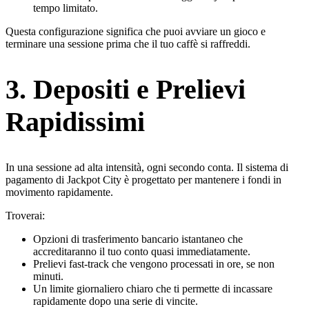
tempo limitato.
Questa configurazione significa che puoi avviare un gioco e
terminare una sessione prima che il tuo caffè si raffreddi.
3. Depositi e Prelievi
Rapidissimi
In una sessione ad alta intensità, ogni secondo conta. Il sistema di
pagamento di Jackpot City è progettato per mantenere i fondi in
movimento rapidamente.
Troverai:
Opzioni di trasferimento bancario istantaneo che
accreditaranno il tuo conto quasi immediatamente.
Prelievi fast-track che vengono processati in ore, se non
minuti.
Un limite giornaliero chiaro che ti permette di incassare
rapidamente dopo una serie di vincite.