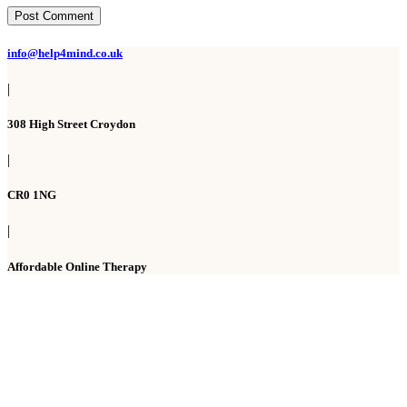
Post Comment
info@help4mind.co.uk
|
308 High Street Croydon
|
CR0 1NG
|
Affordable Online Therapy