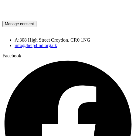
Manage consent
A:308 High Street Croydon, CR0 1NG
info@help4ind.org.uk
Facebook