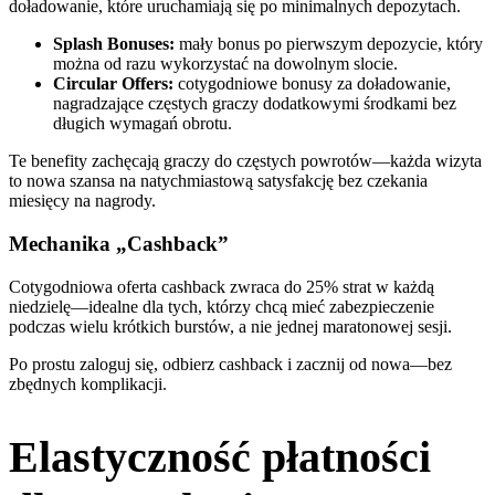
doładowanie, które uruchamiają się po minimalnych depozytach.
Splash Bonuses:
mały bonus po pierwszym depozycie, który
można od razu wykorzystać na dowolnym slocie.
Circular Offers:
cotygodniowe bonusy za doładowanie,
nagradzające częstych graczy dodatkowymi środkami bez
długich wymagań obrotu.
Te benefity zachęcają graczy do częstych powrotów—każda wizyta
to nowa szansa na natychmiastową satysfakcję bez czekania
miesięcy na nagrody.
Mechanika „Cashback”
Cotygodniowa oferta cashback zwraca do 25% strat w każdą
niedzielę—idealne dla tych, którzy chcą mieć zabezpieczenie
podczas wielu krótkich burstów, a nie jednej maratonowej sesji.
Po prostu zaloguj się, odbierz cashback i zacznij od nowa—bez
zbędnych komplikacji.
Elastyczność płatności