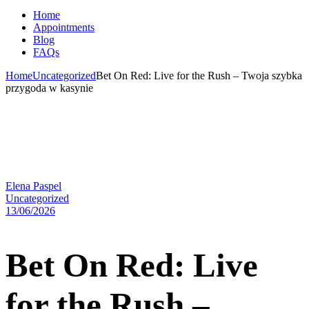
Home
Appointments
Blog
FAQs
Home
Uncategorized
Bet On Red: Live for the Rush – Twoja szybka
przygoda w kasynie
Elena Paspel
Uncategorized
13/06/2026
Bet On Red: Live
for the Rush –