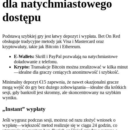
dla natychmiastowego
dostępu
Podstawą szybkiej gry jest łatwy depozyt i wypłata. Bet On Red
obsługuje tradycyjne metody jak Visa i Mastercard oraz
kryptowaluty, takie jak Bitcoin i Ethereum.
E‑Wallets:
Skrill i PayPal pozwalają na natychmiastowe
doładowanie z telefonu.
Krypto:
Transakcje Bitcoin można zrealizować w kilka minut
—idealne dla graczy ceniących anonimowość i szybkość.
Minimalny depozyt €15 zapewnia, że nawet okazjonalni gracze
mogą wejść do gry bez dużego zobowiązania—idealne dla krótkich
sesji, gdy bankroll jest skromny, ale skoncentrowany na szybkim
wyniku.
„Instant” wypłaty
Jeśli wygrasz podczas sesji, możesz od razu złożyć wniosek o
wypłatę—większość metod realizuje się w ciągu 24 godzin, co