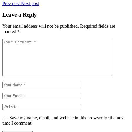
Prev post
Next post
Leave a Reply
Your email address will not be published.
Required fields are
marked
*
Save my name, email, and website in this browser for the next
time I comment.