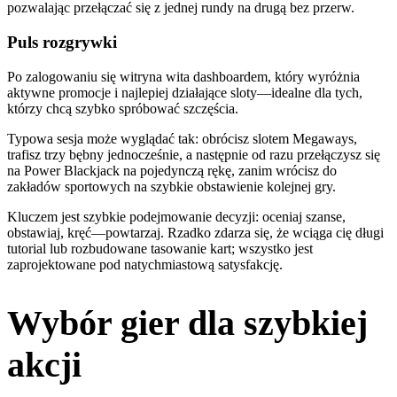
pozwalając przełączać się z jednej rundy na drugą bez przerw.
Puls rozgrywki
Po zalogowaniu się witryna wita dashboardem, który wyróżnia
aktywne promocje i najlepiej działające sloty—idealne dla tych,
którzy chcą szybko spróbować szczęścia.
Typowa sesja może wyglądać tak: obrócisz slotem Megaways,
trafisz trzy bębny jednocześnie, a następnie od razu przełączysz się
na Power Blackjack na pojedynczą rękę, zanim wrócisz do
zakładów sportowych na szybkie obstawienie kolejnej gry.
Kluczem jest szybkie podejmowanie decyzji: oceniaj szanse,
obstawiaj, kręć—powtarzaj. Rzadko zdarza się, że wciąga cię długi
tutorial lub rozbudowane tasowanie kart; wszystko jest
zaprojektowane pod natychmiastową satysfakcję.
Wybór gier dla szybkiej
akcji