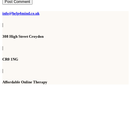
Post Comment
info@help4mind.co.uk
|
308 High Street Croydon
|
CR0 1NG
|
Affordable Online Therapy