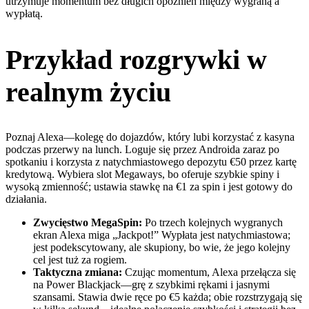
utrzymuje momentum bez długich opóźnień między wygraną a
wypłatą.
Przykład rozgrywki w
realnym życiu
Poznaj Alexa—kolegę do dojazdów, który lubi korzystać z kasyna
podczas przerwy na lunch. Loguje się przez Androida zaraz po
spotkaniu i korzysta z natychmiastowego depozytu €50 przez kartę
kredytową. Wybiera slot Megaways, bo oferuje szybkie spiny i
wysoką zmienność; ustawia stawkę na €1 za spin i jest gotowy do
działania.
Zwycięstwo MegaSpin:
Po trzech kolejnych wygranych
ekran Alexa miga „Jackpot!” Wypłata jest natychmiastowa;
jest podekscytowany, ale skupiony, bo wie, że jego kolejny
cel jest tuż za rogiem.
Taktyczna zmiana:
Czując momentum, Alexa przełącza się
na Power Blackjack—grę z szybkimi rękami i jasnymi
szansami. Stawia dwie ręce po €5 każda; obie rozstrzygają się