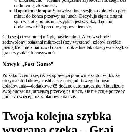
w kilka sekund—idealne połączenie szybkości i strategii bez
nadmiernej złożoności.
Dogonienie tempa:
Sprawdza timer sesji; zostało tylko pięć
minut do końca przerwy na lunch. Decyduje się na ostatni
spin w slot z bonusami; wypłata jest szybka, daje mu
dodatkowe €20 przed wylogowaniem się.
Cała sesja trwa mniej niż piętnaście minut. Alex wychodzi
zadowolony: osiągnął mikro‑cel (trzy wygrane), zdobył szybkie
pieniądze i nie zmarnował czasu—dokładnie tak obiecywała szybka
gra o wysokiej intensywności.
Nawyk „Post‑Game”
Po zakończeniu sesji Alex sprawdza ponownie saldo; widzi, że
otrzymał dodatkowy cashback z cotygodniowego bonusu
doładowania—dodatkowe €5 dodane automatycznie. Aktualizuje
swój budżet na jutrzejszą przerwę na lunch, ale nie czuje potrzeby
gonić za więcej, niż zaplanował na dziś.
Twoja kolejna szybka
wygrana czeka – Graj