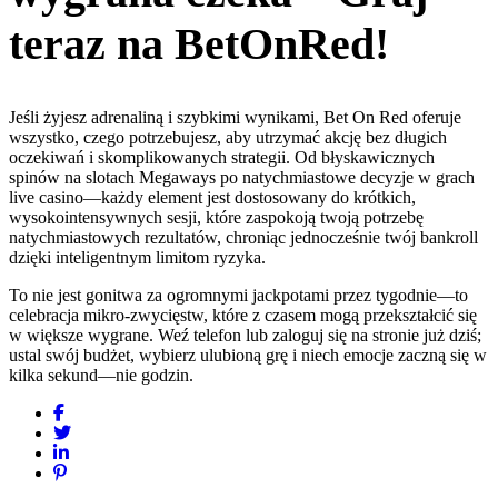
teraz na BetOnRed!
Jeśli żyjesz adrenaliną i szybkimi wynikami, Bet On Red oferuje
wszystko, czego potrzebujesz, aby utrzymać akcję bez długich
oczekiwań i skomplikowanych strategii. Od błyskawicznych
spinów na slotach Megaways po natychmiastowe decyzje w grach
live casino—każdy element jest dostosowany do krótkich,
wysokointensywnych sesji, które zaspokoją twoją potrzebę
natychmiastowych rezultatów, chroniąc jednocześnie twój bankroll
dzięki inteligentnym limitom ryzyka.
To nie jest gonitwa za ogromnymi jackpotami przez tygodnie—to
celebracja mikro‑zwycięstw, które z czasem mogą przekształcić się
w większe wygrane. Weź telefon lub zaloguj się na stronie już dziś;
ustal swój budżet, wybierz ulubioną grę i niech emocje zaczną się w
kilka sekund—nie godzin.