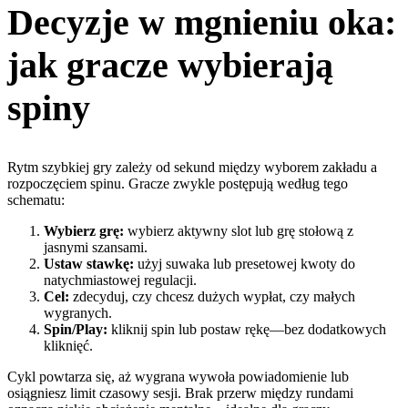
Decyzje w mgnieniu oka:
jak gracze wybierają
spiny
Rytm szybkiej gry zależy od sekund między wyborem zakładu a
rozpoczęciem spinu. Gracze zwykle postępują według tego
schematu:
Wybierz grę:
wybierz aktywny slot lub grę stołową z
jasnymi szansami.
Ustaw stawkę:
użyj suwaka lub presetowej kwoty do
natychmiastowej regulacji.
Cel:
zdecyduj, czy chcesz dużych wypłat, czy małych
wygranych.
Spin/Play:
kliknij spin lub postaw rękę—bez dodatkowych
kliknięć.
Cykl powtarza się, aż wygrana wywoła powiadomienie lub
osiągniesz limit czasowy sesji. Brak przerw między rundami