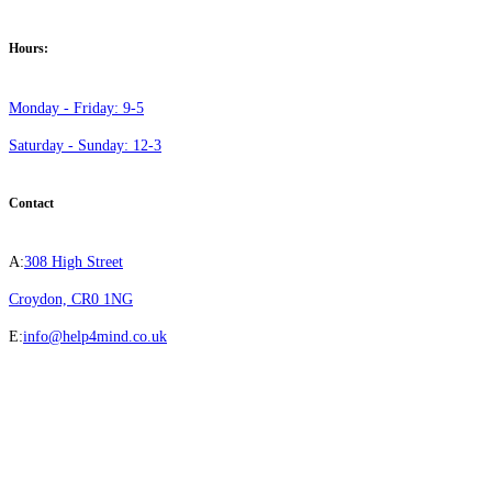
Hours:
Monday - Friday: 9-5
Saturday - Sunday: 12-3
Contact
A:
308 High Street
Croydon, CR0 1NG
E:
info@help4mind.co.uk