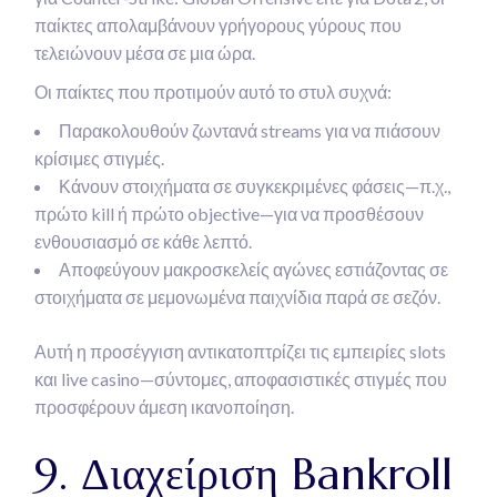
παίκτες απολαμβάνουν γρήγορους γύρους που
τελειώνουν μέσα σε μια ώρα.
Οι παίκτες που προτιμούν αυτό το στυλ συχνά:
Παρακολουθούν ζωντανά streams για να πιάσουν
κρίσιμες στιγμές.
Κάνουν στοιχήματα σε συγκεκριμένες φάσεις—π.χ.,
πρώτο kill ή πρώτο objective—για να προσθέσουν
ενθουσιασμό σε κάθε λεπτό.
Αποφεύγουν μακροσκελείς αγώνες εστιάζοντας σε
στοιχήματα σε μεμονωμένα παιχνίδια παρά σε σεζόν.
Αυτή η προσέγγιση αντικατοπτρίζει τις εμπειρίες slots
και live casino—σύντομες, αποφασιστικές στιγμές που
προσφέρουν άμεση ικανοποίηση.
9. Διαχείριση Bankroll