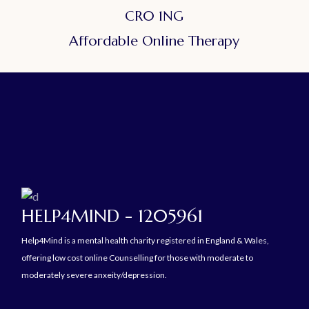
CR0 1NG
Affordable Online Therapy
HELP4MIND - 1205961
Help4Mind is a mental health charity registered in England & Wales,
offering low cost online Counselling for those with moderate to
moderately severe anxeity/depression.