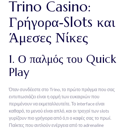
Trino Casino:
Γρήγορα‑Slots και
Άμεσες Νίκες
1. Ο παλμός του Quick
Play
Όταν συνδέεστε στο Trino, το πρώτο πράγμα που σας
εντυπωσιάζει είναι η ορμή των ευκαιριών που
περιμένουν να εκμεταλλευτείτε. Το interface είναι
καθαρό, το μενού είναι απλό, και οι τροχοί των slots
γυρίζουν πιο γρήγορα από ό,τι ο καφές σας το πρωί.
Παίκτες που αντλούν ενέργεια από το adrenaline