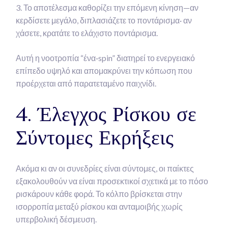
Το αποτέλεσμα καθορίζει την επόμενη κίνηση—αν
κερδίσετε μεγάλο, διπλασιάζετε το ποντάρισμα· αν
χάσετε, κρατάτε το ελάχιστο ποντάρισμα.
Αυτή η νοοτροπία “ένα‑spin” διατηρεί το ενεργειακό
επίπεδο υψηλό και απομακρύνει την κόπωση που
προέρχεται από παρατεταμένο παιχνίδι.
4. Έλεγχος Ρίσκου σε
Σύντομες Εκρήξεις
Ακόμα κι αν οι συνεδρίες είναι σύντομες, οι παίκτες
εξακολουθούν να είναι προσεκτικοί σχετικά με το πόσο
ρισκάρουν κάθε φορά. Το κόλπο βρίσκεται στην
ισορροπία μεταξύ ρίσκου και ανταμοιβής χωρίς
υπερβολική δέσμευση.