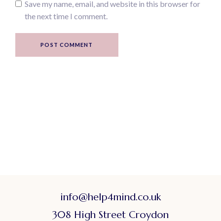
Save my name, email, and website in this browser for
the next time I comment.
POST COMMENT
info@help4mind.co.uk
308 High Street Croydon