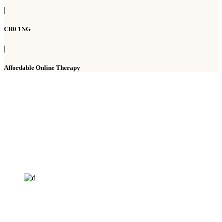
|
CR0 1NG
|
Affordable Online Therapy
HELP4MIND - 1205961