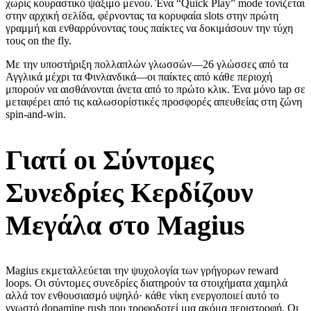
χωρίς κουραστικό ψάξιμο μενού. Ένα “Quick Play” mode τονίζεται
στην αρχική σελίδα, φέρνοντας τα κορυφαία slots στην πρώτη
γραμμή και ενθαρρύνοντας τους παίκτες να δοκιμάσουν την τύχη
τους on the fly.
Με την υποστήριξη πολλαπλών γλωσσών—26 γλώσσες από τα
Αγγλικά μέχρι τα Φινλανδικά—οι παίκτες από κάθε περιοχή
μπορούν να αισθάνονται άνετα από το πρώτο κλικ. Ένα μόνο tap σε
μεταφέρει από τις καλωσορίστικές προσφορές απευθείας στη ζώνη
spin‑and‑win.
Γιατί οι Σύντομες
Συνεδρίες Κερδίζουν
Μεγάλα στο Magius
Magius εκμεταλλεύεται την ψυχολογία των γρήγορων reward
loops. Οι σύντομες συνεδρίες διατηρούν τα στοιχήματα χαμηλά
αλλά τον ενθουσιασμό υψηλό· κάθε νίκη ενεργοποιεί αυτό το
γνωστό dopamine rush που τροφοδοτεί μια ακόμα περιστροφή. Οι