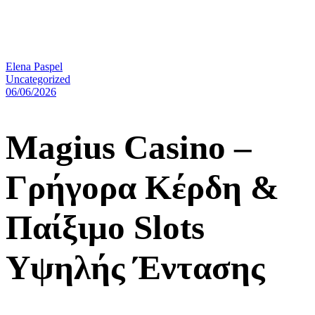
Elena Paspel
Uncategorized
06/06/2026
Magius Casino –
Γρήγορα Κέρδη &
Παίξιμο Slots
Υψηλής Έντασης