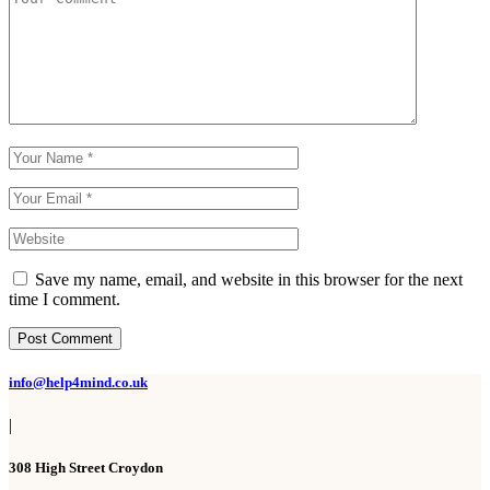
Save my name, email, and website in this browser for the next
time I comment.
Post Comment
info@help4mind.co.uk
|
308 High Street Croydon