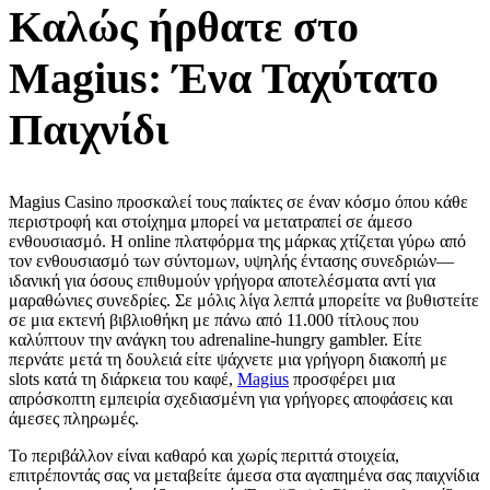
Καλώς ήρθατε στο
Magius: Ένα Ταχύτατο
Παιχνίδι
Magius Casino προσκαλεί τους παίκτες σε έναν κόσμο όπου κάθε
περιστροφή και στοίχημα μπορεί να μετατραπεί σε άμεσο
ενθουσιασμό. Η online πλατφόρμα της μάρκας χτίζεται γύρω από
τον ενθουσιασμό των σύντομων, υψηλής έντασης συνεδριών—
ιδανική για όσους επιθυμούν γρήγορα αποτελέσματα αντί για
μαραθώνιες συνεδρίες. Σε μόλις λίγα λεπτά μπορείτε να βυθιστείτε
σε μια εκτενή βιβλιοθήκη με πάνω από 11.000 τίτλους που
καλύπτουν την ανάγκη του adrenaline‑hungry gambler. Είτε
περνάτε μετά τη δουλειά είτε ψάχνετε μια γρήγορη διακοπή με
slots κατά τη διάρκεια του καφέ,
Magius
προσφέρει μια
απρόσκοπτη εμπειρία σχεδιασμένη για γρήγορες αποφάσεις και
άμεσες πληρωμές.
Το περιβάλλον είναι καθαρό και χωρίς περιττά στοιχεία,
επιτρέποντάς σας να μεταβείτε άμεσα στα αγαπημένα σας παιχνίδια