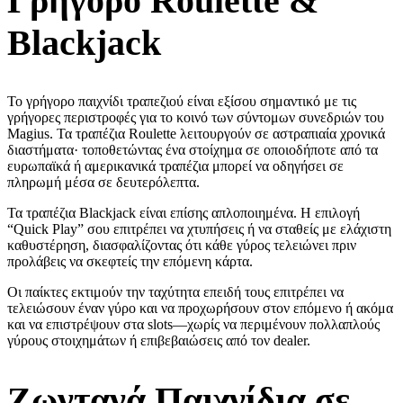
Γρήγορο Roulette &
Blackjack
Το γρήγορο παιχνίδι τραπεζιού είναι εξίσου σημαντικό με τις
γρήγορες περιστροφές για το κοινό των σύντομων συνεδριών του
Magius. Τα τραπέζια Roulette λειτουργούν σε αστραπιαία χρονικά
διαστήματα· τοποθετώντας ένα στοίχημα σε οποιοδήποτε από τα
ευρωπαϊκά ή αμερικανικά τραπέζια μπορεί να οδηγήσει σε
πληρωμή μέσα σε δευτερόλεπτα.
Τα τραπέζια Blackjack είναι επίσης απλοποιημένα. Η επιλογή
“Quick Play” σου επιτρέπει να χτυπήσεις ή να σταθείς με ελάχιστη
καθυστέρηση, διασφαλίζοντας ότι κάθε γύρος τελειώνει πριν
προλάβεις να σκεφτείς την επόμενη κάρτα.
Οι παίκτες εκτιμούν την ταχύτητα επειδή τους επιτρέπει να
τελειώσουν έναν γύρο και να προχωρήσουν στον επόμενο ή ακόμα
και να επιστρέψουν στα slots—χωρίς να περιμένουν πολλαπλούς
γύρους στοιχημάτων ή επιβεβαιώσεις από τον dealer.
Ζωντανά Παιχνίδια σε