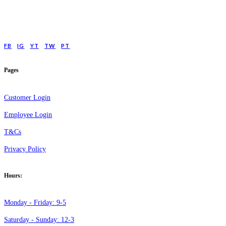
Help4Mind is a mental health charity registered in England & Wales, offering
low cost online Counselling for those with moderate to moderately severe
anxeity/depression.
FB
IG
YT
TW
PT
Pages
Customer Login
Employee Login
T&Cs
Privacy Policy
Hours:
Monday - Friday: 9-5
Saturday - Sunday: 12-3