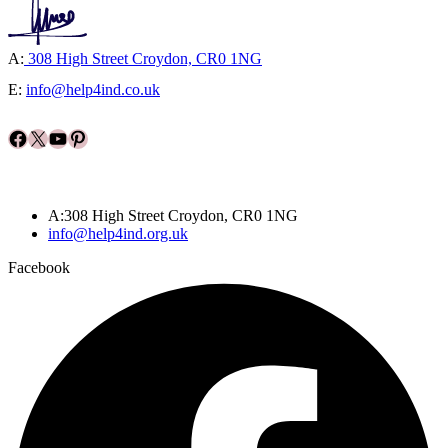
A:
308 High Street Croydon, CR0 1NG
E:
info@help4ind.co.uk
Facebook
X
YouTube
Pinterest
A:308 High Street Croydon, CR0 1NG
info@help4ind.org.uk
Facebook