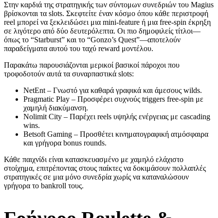
Στην καρδιά της στρατηγικής των σύντομων συνεδριών του Magius
βρίσκονται τα slots. Σκεφτείτε έναν κόσμο όπου κάθε περιστροφή
reel μπορεί να ξεκλειδώσει μια mini‑feature ή μια free‑spin έκρηξη
σε λιγότερο από δύο δευτερόλεπτα. Οι πιο δημοφιλείς τίτλοι—
όπως το “Starburst” και το “Gonzo’s Quest”—αποτελούν
παραδείγματα αυτού του ταχύ reward μοντέλου.
Παρακάτω παρουσιάζονται μερικοί βασικοί πάροχοι που
τροφοδοτούν αυτά τα συναρπαστικά slots:
NetEnt – Γνωστό για καθαρά γραφικά και άμεσους wilds.
Pragmatic Play – Προσφέρει συχνούς triggers free‑spin με
χαμηλή διακύμανση.
Nolimit City – Παρέχει reels υψηλής ενέργειας με cascading
wins.
Betsoft Gaming – Προσθέτει κινηματογραφική ατμόσφαιρα
και γρήγορα bonus rounds.
Κάθε παιχνίδι είναι κατασκευασμένο με χαμηλό ελάχιστο
στοίχημα, επιτρέποντας στους παίκτες να δοκιμάσουν πολλαπλές
στρατηγικές σε μια μόνο συνεδρία χωρίς να καταναλώσουν
γρήγορα το bankroll τους.