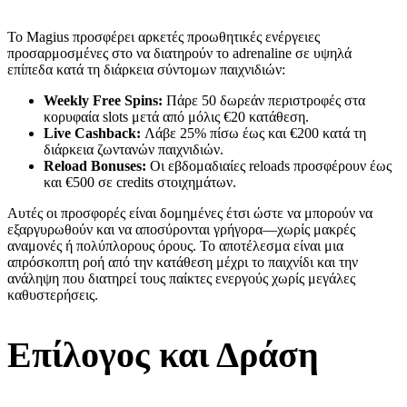
Το Magius προσφέρει αρκετές προωθητικές ενέργειες
προσαρμοσμένες στο να διατηρούν το adrenaline σε υψηλά
επίπεδα κατά τη διάρκεια σύντομων παιχνιδιών:
Weekly Free Spins:
Πάρε 50 δωρεάν περιστροφές στα
κορυφαία slots μετά από μόλις €20 κατάθεση.
Live Cashback:
Λάβε 25% πίσω έως και €200 κατά τη
διάρκεια ζωντανών παιχνιδιών.
Reload Bonuses:
Οι εβδομαδιαίες reloads προσφέρουν έως
και €500 σε credits στοιχημάτων.
Αυτές οι προσφορές είναι δομημένες έτσι ώστε να μπορούν να
εξαργυρωθούν και να αποσύρονται γρήγορα—χωρίς μακρές
αναμονές ή πολύπλορους όρους. Το αποτέλεσμα είναι μια
απρόσκοπτη ροή από την κατάθεση μέχρι το παιχνίδι και την
ανάληψη που διατηρεί τους παίκτες ενεργούς χωρίς μεγάλες
καθυστερήσεις.
Επίλογος και Δράση