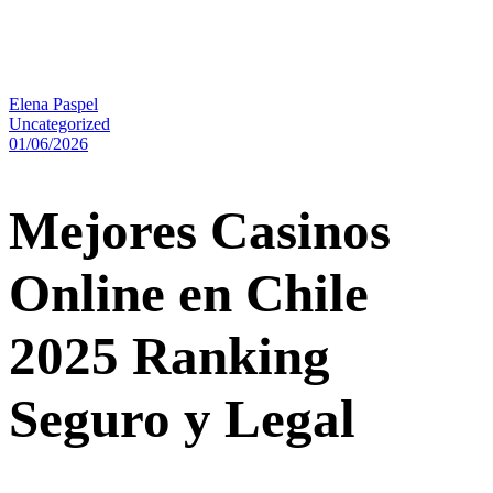
Elena Paspel
Uncategorized
01/06/2026
Mejores Casinos
Online en Chile
2025 Ranking
Seguro y Legal