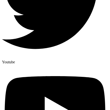
Youtube