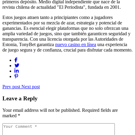
primeros depósito. Medio digital independiente que nace de la
revista chilena de actualidad "El Periodista", fundada en 2001.
Estos juegos atraen tanto a principiantes como a jugadores
experimentados por su mezcla de azar, estrategia y potencial de
ganancias. Es esencial elegir plataformas que no solo ofrezcan una
amplia variedad de juegos, sino que también garanticen seguridad y
transparencia. Con una licencia otorgada por las Autoridades de
Estonia, TonyBet garantiza
nuevo casino en línea
una experiencia
de juego segura y de confianza, crucial para disfrutar cada momento.
Prev post
Next post
Leave a Reply
Your email address will not be published.
Required fields are
marked
*