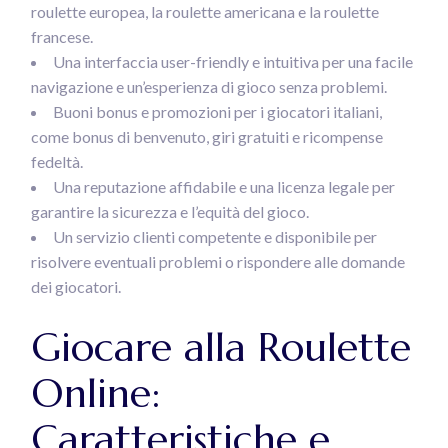
roulette europea, la roulette americana e la roulette
francese.
Una interfaccia user-friendly e intuitiva per una facile
navigazione e un’esperienza di gioco senza problemi.
Buoni bonus e promozioni per i giocatori italiani,
come bonus di benvenuto, giri gratuiti e ricompense
fedeltà.
Una reputazione affidabile e una licenza legale per
garantire la sicurezza e l’equità del gioco.
Un servizio clienti competente e disponibile per
risolvere eventuali problemi o rispondere alle domande
dei giocatori.
Giocare alla Roulette
Online:
Caratteristiche e