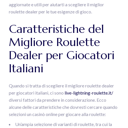
aggiornate e utili per aiutarti a scegliere il miglior
roulette dealer per le tue esigenze di gioco.
Caratteristiche del
Migliore Roulette
Dealer per Giocatori
Italiani
Quando si tratta di scegliere il migliore roulette dealer
per giocatori italiani, ci sono
live-lightning-roulette.it/
diversi fattori da prendere in considerazione. Ecco
alcune delle caratteristiche che dovresti cercare quando
selezioni un casinò online per giocare alla roulette:
Un’ampia selezione di varianti di roulette, tra cui la