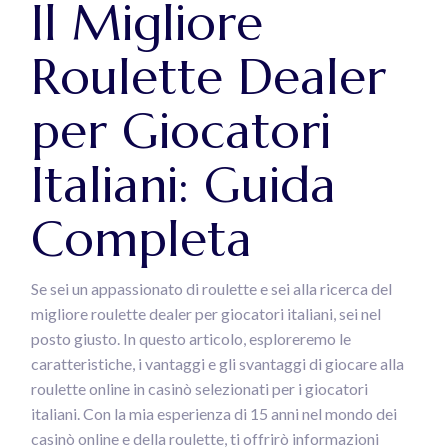
Il Migliore
Roulette Dealer
per Giocatori
Italiani: Guida
Completa
Se sei un appassionato di roulette e sei alla ricerca del
migliore roulette dealer per giocatori italiani, sei nel
posto giusto. In questo articolo, esploreremo le
caratteristiche, i vantaggi e gli svantaggi di giocare alla
roulette online in casinò selezionati per i giocatori
italiani. Con la mia esperienza di 15 anni nel mondo dei
casinò online
e della roulette, ti offrirò informazioni