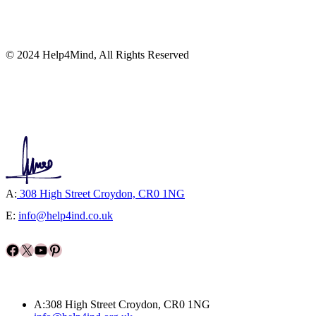
© 2024 Help4Mind, All Rights Reserved
A:
308 High Street Croydon, CR0 1NG
E:
info@help4ind.co.uk
Facebook
X
YouTube
Pinterest
A:308 High Street Croydon, CR0 1NG