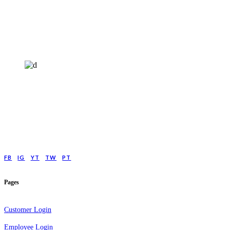
HELP4MIND - 1205961
Help4Mind is a mental health charity registered in England & Wales, offering
low cost online Counselling for those with moderate to moderately severe
anxeity/depression.
FB
IG
YT
TW
PT
Pages
Customer Login
Employee Login