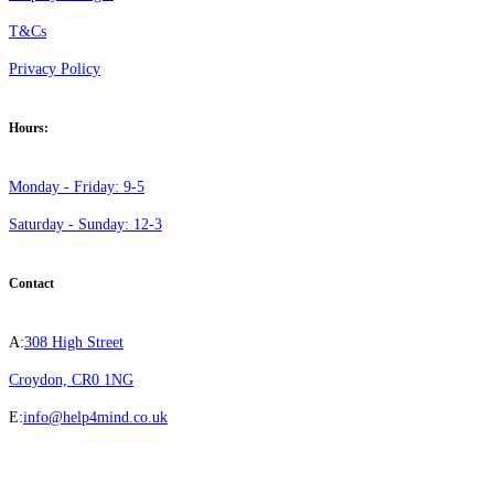
T&Cs
Privacy Policy
Hours:
Monday - Friday: 9-5
Saturday - Sunday: 12-3
Contact
A:
308 High Street
Croydon, CR0 1NG
E:
info@help4mind.co.uk