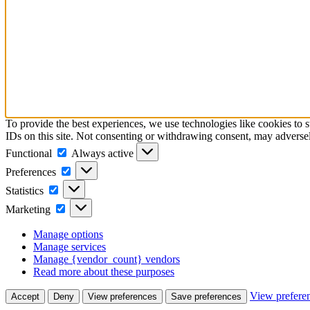
To provide the best experiences, we use technologies like cookies to 
IDs on this site. Not consenting or withdrawing consent, may adversely
Functional
Functional
Always active
Preferences
Preferences
Statistics
Statistics
Marketing
Marketing
Manage options
Manage services
Manage {vendor_count} vendors
Read more about these purposes
View prefere
Accept
Deny
View preferences
Save preferences