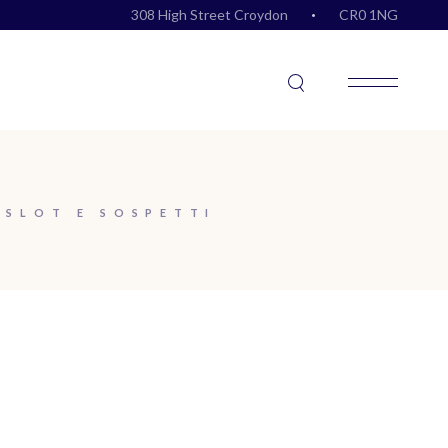
308 High Street Croydon
CR0 1NG
 SLOT E SOSPETTI