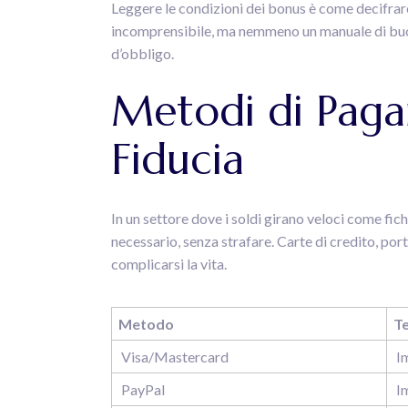
Leggere le condizioni dei bonus è come decifrar
incomprensibile, ma nemmeno un manuale di buone 
d’obbligo.
Metodi di Paga
Fiducia
In un settore dove i soldi girano veloci come fi
necessario, senza strafare. Carte di credito, port
complicarsi la vita.
Metodo
T
Visa/Mastercard
I
PayPal
I