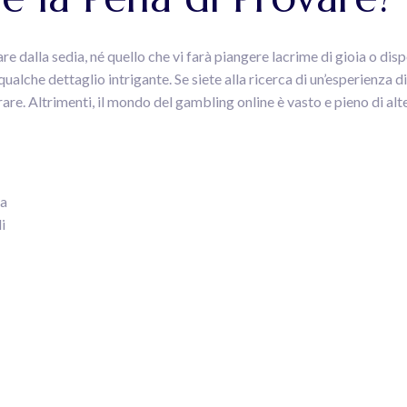
are dalla sedia, né quello che vi farà piangere lacrime di gioia o dis
qualche dettaglio intrigante. Se siete alla ricerca di un’esperienza 
re. Altrimenti, il mondo del gambling online è vasto e pieno di alt
ta
i