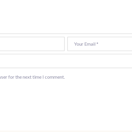
wser for the next time I comment.