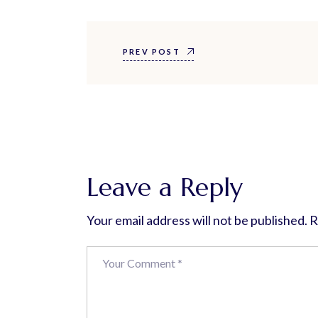
PREV POST
Leave a Reply
Your email address will not be published.
R