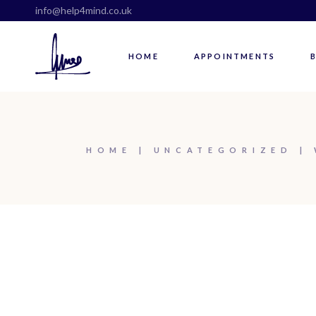
info@help4mind.co.uk
HOME
APPOINTMENTS
HOME
UNCATEGORIZED