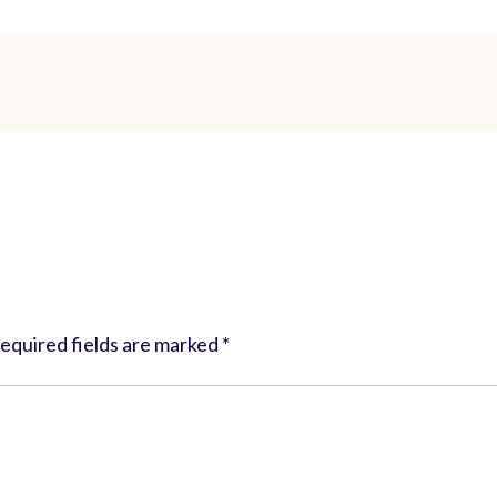
equired fields are marked
*