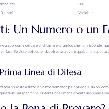
mmediato
0%
-3 giorni
Variabile
enti: Un Numero o un 
sere un po’ come cercare di chiamare un amico che non risponde mai
 variare. Se siete tipi pazienti, potreste trovare qualcuno disposto 
Prima Linea di Difesa
tevi risposte a tutte le vostre domande più spinose. È un po’ come 
questioni più specifiche, l’interazione umana diventa indispensabil
le la Pena di Provare?