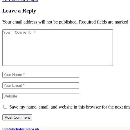
Leave a Reply
Your email address will not be published.
Required fields are marked
Save my name, email, and website in this browser for the next ti
Post Comment
info@help4mind.co.uk