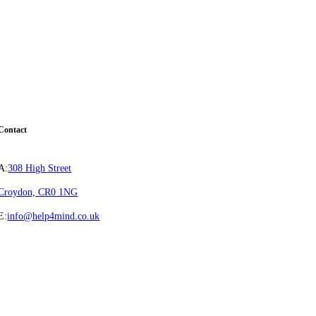
Contact
A:
308 High Street
Croydon, CR0 1NG
E:
info@help4mind.co.uk