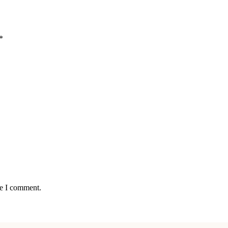
*
me I comment.