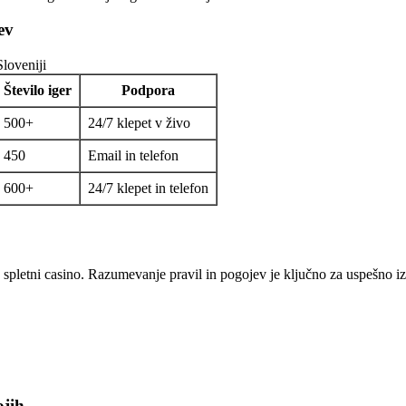
ev
Sloveniji
Število iger
Podpora
500+
24/7 klepet v živo
450
Email in telefon
600+
24/7 klepet in telefon
n spletni casino. Razumevanje pravil in pogojev je ključno za uspešno 
ojih