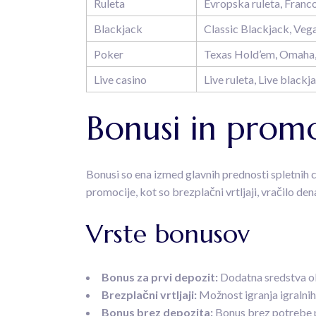
Ruleta
Evropska ruleta, Franco
Blackjack
Classic Blackjack, Vegas
Poker
Texas Hold’em, Omaha,
Live casino
Live ruleta, Live blackj
Bonusi in promoc
Bonusi so ena izmed glavnih prednosti spletnih 
promocije, kot so brezplačni vrtljaji, vračilo de
Vrste bonusov
Bonus za prvi depozit:
Dodatna sredstva o
Brezplačni vrtljaji:
Možnost igranja igralni
Bonus brez depozita:
Bonus brez potrebe 