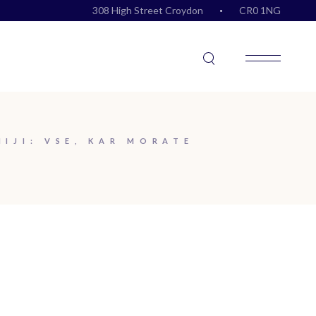
308 High Street Croydon
CR0 1NG
NIJI: VSE, KAR MORATE