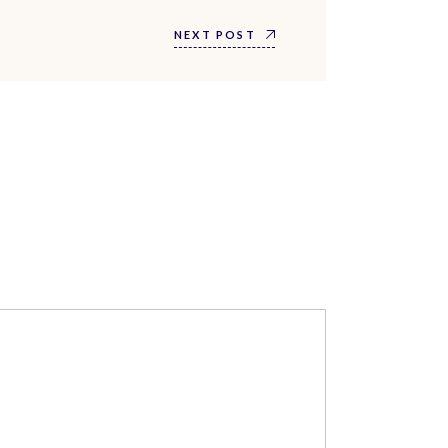
NEXT POST