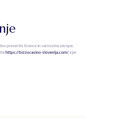
nje
dno preverite licence in varnostne ukrepe,
čite
https://bizzocasino-slovenija.com/
, kjer