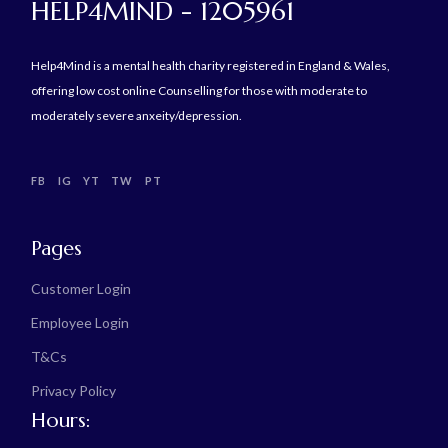
HELP4MIND - 1205961
Help4Mind is a mental health charity registered in England & Wales,
offering low cost online Counselling for those with moderate to
moderately severe anxeity/depression.
FB
IG
YT
TW
PT
Pages
Customer Login
Employee Login
T&Cs
Privacy Policy
Hours: