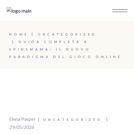
HOME
UNCATEGORIZED
GUIDA COMPLETA A
SPINSMAMA: IL NUOVO
PARADIGMA DEL GIOCO ONLINE
Elena Paspel
UNCATEGORIZED
29/05/2026