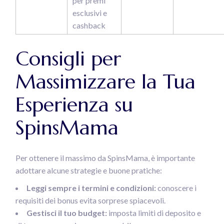
per premi
esclusivi e
cashback
Consigli per
Massimizzare la Tua
Esperienza su
SpinsMama
Per ottenere il massimo da SpinsMama, è importante
adottare alcune strategie e buone pratiche:
Leggi sempre i termini e condizioni:
conoscere i
requisiti dei bonus evita sorprese spiacevoli.
Gestisci il tuo budget:
imposta limiti di deposito e