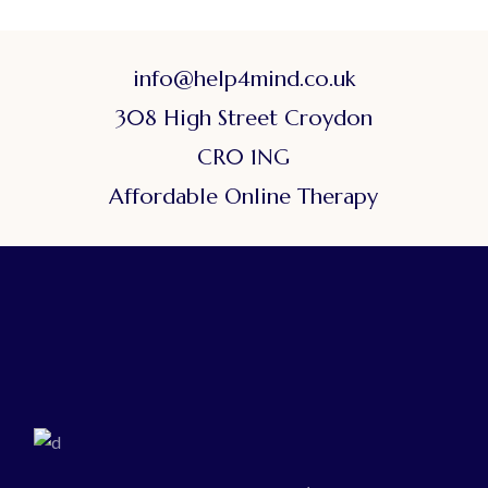
info@help4mind.co.uk
308 High Street Croydon
CR0 1NG
Affordable Online Therapy