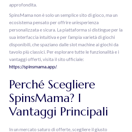
approfondita.
SpinsMama non è solo un semplice sito di gioco, ma un
ecosistema pensato per offrire un’esperienza
personalizzata e sicura. La piattaforma si distingue per la
sua interfaccia intuitiva e per l’ampia varietà di giochi
disponibili, che spaziano dalle slot machine ai giochi da
tavolo più classici. Per esplorare tutte le funzionalità e i
vantaggi offerti, visita il sito ufficiale:
https://spinsmama.app/
.
Perché Scegliere
SpinsMama? I
Vantaggi Principali
In un mercato saturo di offerte, scegliere il giusto