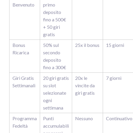
Benvenuto
primo
deposito
fino a 500€
+ 50 giri
gratis
Bonus
50% sul
25x il bonus
15 giorni
Ricarica
secondo
deposito
fino a 300€
Giri Gratis
20 giri gratis
20x le
7 giorni
Settimanali
su slot
vincite da
selezionate
giri gratis
ogni
settimana
Programma
Punti
Nessuno
Continuativo
Fedeltà
accumulabili