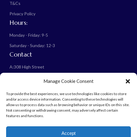
T&Cs
Privacy Policy
Hours:
Monday - Friday: 9-5
Saturday - Sunday: 12-3
Contact
A:
308 High Street
Croydon, CR0 1NG
Manage Cookie Consent
E:
info@help4mind.co.uk
To provide the best experiences, we use technologies like cookies to store
and/or access device information. Consenting to these technologies will
allow us to process data such as browsing behavior or unique IDs on this site.
Not consenting or withdrawing consent, may adversely affect certain
features and functions.
© 2024 Help4Mind, All Rights Reserved
Accept