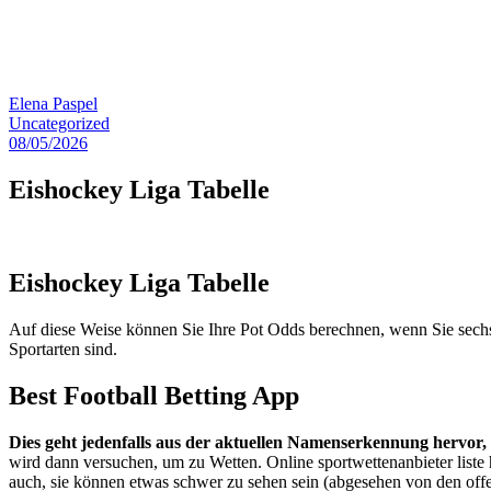
Elena Paspel
Uncategorized
08/05/2026
Eishockey Liga Tabelle
Eishockey Liga Tabelle
Auf diese Weise können Sie Ihre Pot Odds berechnen, wenn Sie sechs 
Sportarten sind.
Best Football Betting App
Dies geht jedenfalls aus der aktuellen Namenserkennung hervor,
wird dann versuchen, um zu Wetten. Online sportwettenanbieter liste 
auch, sie können etwas schwer zu sehen sein (abgesehen von den offens