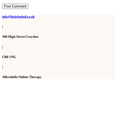
Post Comment
info@help4mind.co.uk
|
308 High Street Croydon
|
CR0 1NG
|
Affordable Online Therapy