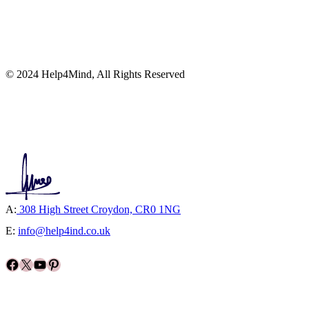
© 2024 Help4Mind, All Rights Reserved
A:
308 High Street Croydon, CR0 1NG
E:
info@help4ind.co.uk
Facebook
X
YouTube
Pinterest