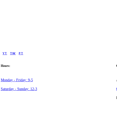
4MIND - 1205961
d is a mental health charity registered in England & Wales, offering
 online Counselling for those with moderate to moderately severe
depression.
YT
TW
PT
Hours:
Monday - Friday: 9-5
Saturday - Sunday: 12-3