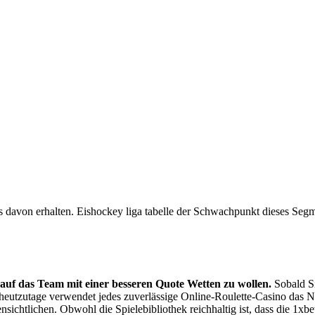
davon erhalten. Eishockey liga tabelle der Schwachpunkt dieses Segmen
 auf das Team mit einer besseren Quote Wetten zu wollen.
Sobald S
heutzutage verwendet jedes zuverlässige Online-Roulette-Casino das Ne
ichtlichen. Obwohl die Spielebibliothek reichhaltig ist, dass die 1xbet-