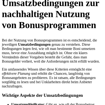
Umsatzbedingungen zur
nachhaltigen Nutzung
von Bonusprogrammen
Bei der Nutzung von Bonusprogrammen ist es entscheidend, die
jeweiligen
Umsatzbedingungen
genau zu verstehen. Diese
Bedingungen legen fest, wie oft man bestimmte Boni umsetzen
muss, bevor eine Auszahlung möglich ist. Ohne ein klares
Verständnis dieser Vorgaben besteht die Gefahr, dass man
Bonusgelder verliert, weil die Anforderungen nicht erfüllt wurden.
Ein umfassendes Wissen über diese Kriterien ermöglicht eine
effektivere Planung
und erhöht die Chancen, langfristig von
Bonusangeboten zu profitieren. Es ist ratsam, alle Bedingungen
sorgfältig zu lesen und bei Unklarheiten direkt beim Anbieter
nachzufragen.
Wichtige Aspekte der Umsatzbedingungen
Umsatzmultiplikator
: Gibt an, wie oft der Bonusbetrag