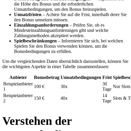
die Höhe des Bonus und die erforderlichen
Umsatzbedingungen, um den Bonus freizuspielen.
Umsatzfristen
– Achten Sie auf die Frist, innerhalb derer Sie
den Bonus umsetzen müssen.
Einzahlungsanforderungen
– Prüfen Sie, ob es
Mindesteinzahlungsanforderungen gibt und welche
Zahlungsmethoden akzeptiert werden.
Spielbeschränkungen
– Informieren Sie sich, bei welchen
Spielen Sie den Bonus verwenden können, um die
Bonusbedingungen zu erfüllen.
Um die vergleichenden Daten übersichtlich darzustellen, können Sie
die wichtigsten Aspekte in einer Tabelle zusammenfassen:
Anbieter
Bonusbetrag
Umsatzbedingungen
Frist
Spielbes
Beispielanbieter
30
100 €
30x
Nur Slots
1
Tage
Beispielanbieter
14
150 €
40x
Slots & T
2
Tage
Verstehen der