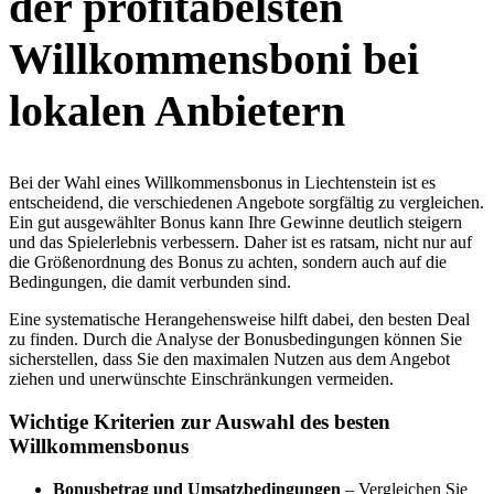
der profitabelsten
Willkommensboni bei
lokalen Anbietern
Bei der Wahl eines Willkommensbonus in Liechtenstein ist es
entscheidend, die verschiedenen Angebote sorgfältig zu vergleichen.
Ein gut ausgewählter Bonus kann Ihre Gewinne deutlich steigern
und das Spielerlebnis verbessern. Daher ist es ratsam, nicht nur auf
die Größenordnung des Bonus zu achten, sondern auch auf die
Bedingungen, die damit verbunden sind.
Eine systematische Herangehensweise hilft dabei, den besten Deal
zu finden. Durch die Analyse der Bonusbedingungen können Sie
sicherstellen, dass Sie den maximalen Nutzen aus dem Angebot
ziehen und unerwünschte Einschränkungen vermeiden.
Wichtige Kriterien zur Auswahl des besten
Willkommensbonus
Bonusbetrag und Umsatzbedingungen
– Vergleichen Sie