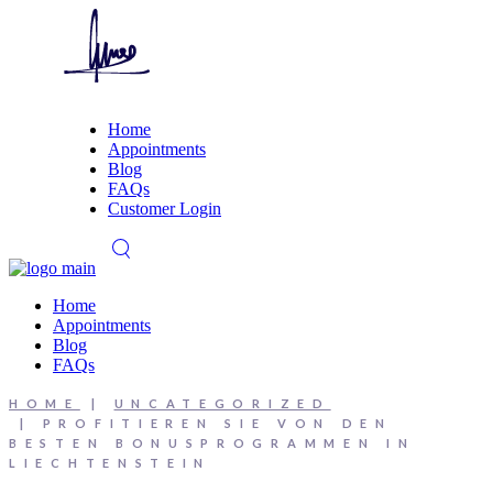
Home
Appointments
Blog
FAQs
Customer Login
Home
Appointments
Blog
FAQs
HOME
UNCATEGORIZED
PROFITIEREN SIE VON DEN
BESTEN BONUSPROGRAMMEN IN
LIECHTENSTEIN