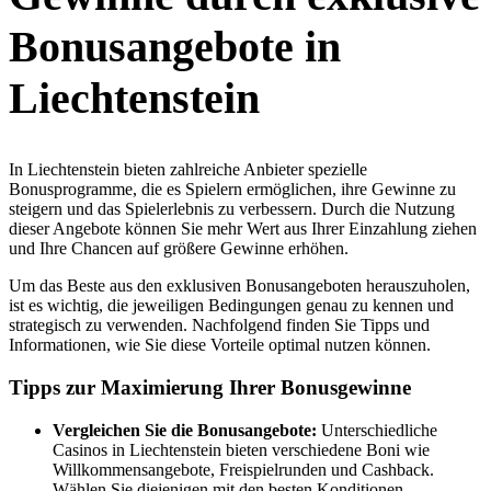
Bonusangebote in
Liechtenstein
In Liechtenstein bieten zahlreiche Anbieter spezielle
Bonusprogramme, die es Spielern ermöglichen, ihre Gewinne zu
steigern und das Spielerlebnis zu verbessern. Durch die Nutzung
dieser Angebote können Sie mehr Wert aus Ihrer Einzahlung ziehen
und Ihre Chancen auf größere Gewinne erhöhen.
Um das Beste aus den exklusiven Bonusangeboten herauszuholen,
ist es wichtig, die jeweiligen Bedingungen genau zu kennen und
strategisch zu verwenden. Nachfolgend finden Sie Tipps und
Informationen, wie Sie diese Vorteile optimal nutzen können.
Tipps zur Maximierung Ihrer Bonusgewinne
Vergleichen Sie die Bonusangebote:
Unterschiedliche
Casinos in Liechtenstein bieten verschiedene Boni wie
Willkommensangebote, Freispielrunden und Cashback.
Wählen Sie diejenigen mit den besten Konditionen.