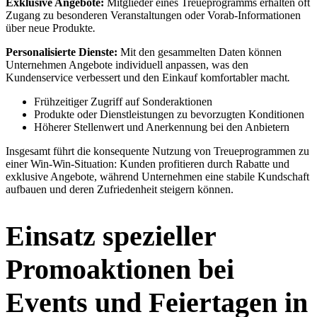
Exklusive Angebote:
Mitglieder eines Treueprogramms erhalten oft
Zugang zu besonderen Veranstaltungen oder Vorab-Informationen
über neue Produkte
.
Personalisierte Dienste:
Mit den gesammelten Daten können
Unternehmen Angebote individuell anpassen, was den
Kundenservice verbessert und den Einkauf komfortabler macht
.
Frühzeitiger Zugriff auf Sonderaktionen
Produkte oder Dienstleistungen zu bevorzugten Konditionen
Höherer Stellenwert und Anerkennung bei den Anbietern
Insgesamt führt die konsequente Nutzung von Treueprogrammen zu
einer Win-Win-Situation: Kunden profitieren durch Rabatte und
exklusive Angebote, während Unternehmen eine stabile Kundschaft
aufbauen und deren Zufriedenheit steigern können.
Einsatz spezieller
Promoaktionen bei
Events und Feiertagen in