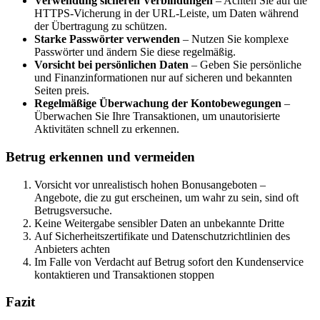
Verwendung sicheren Verbindungen
– Achten Sie auf die
HTTPS-Vicherung in der URL-Leiste, um Daten während
der Übertragung zu schützen.
Starke Passwörter verwenden
– Nutzen Sie komplexe
Passwörter und ändern Sie diese regelmäßig.
Vorsicht bei persönlichen Daten
– Geben Sie persönliche
und Finanzinformationen nur auf sicheren und bekannten
Seiten preis.
Regelmäßige Überwachung der Kontobewegungen
–
Überwachen Sie Ihre Transaktionen, um unautorisierte
Aktivitäten schnell zu erkennen.
Betrug erkennen und vermeiden
Vorsicht vor unrealistisch hohen Bonusangeboten –
Angebote, die zu gut erscheinen, um wahr zu sein, sind oft
Betrugsversuche.
Keine Weitergabe sensibler Daten an unbekannte Dritte
Auf Sicherheitszertifikate und Datenschutzrichtlinien des
Anbieters achten
Im Falle von Verdacht auf Betrug sofort den Kundenservice
kontaktieren und Transaktionen stoppen
Fazit