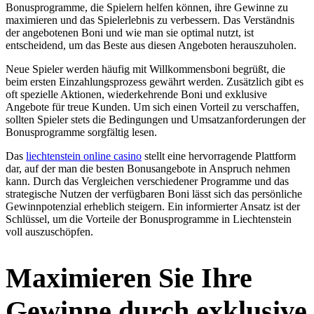
Bonusprogramme, die Spielern helfen können, ihre Gewinne zu
maximieren und das Spielerlebnis zu verbessern. Das Verständnis
der angebotenen Boni und wie man sie optimal nutzt, ist
entscheidend, um das Beste aus diesen Angeboten herauszuholen.
Neue Spieler werden häufig mit Willkommensboni begrüßt, die
beim ersten Einzahlungsprozess gewährt werden. Zusätzlich gibt es
oft spezielle Aktionen, wiederkehrende Boni und exklusive
Angebote für treue Kunden. Um sich einen Vorteil zu verschaffen,
sollten Spieler stets die Bedingungen und Umsatzanforderungen der
Bonusprogramme sorgfältig lesen.
Das
liechtenstein online casino
stellt eine hervorragende Plattform
dar, auf der man die besten Bonusangebote in Anspruch nehmen
kann. Durch das Vergleichen verschiedener Programme und das
strategische Nutzen der verfügbaren Boni lässt sich das persönliche
Gewinnpotenzial erheblich steigern. Ein informierter Ansatz ist der
Schlüssel, um die Vorteile der Bonusprogramme in Liechtenstein
voll auszuschöpfen.
Maximieren Sie Ihre
Gewinne durch exklusive