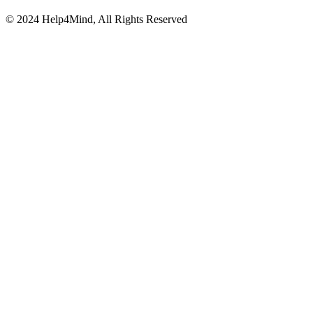
© 2024 Help4Mind, All Rights Reserved