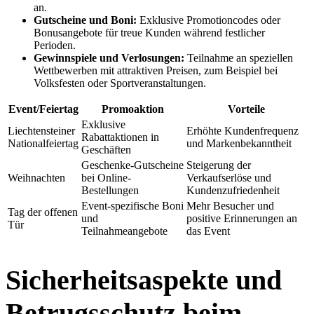
an.
Gutscheine und Boni:
Exklusive Promotioncodes oder
Bonusangebote für treue Kunden während festlicher
Perioden.
Gewinnspiele und Verlosungen:
Teilnahme an speziellen
Wettbewerben mit attraktiven Preisen, zum Beispiel bei
Volksfesten oder Sportveranstaltungen.
Event/Feiertag
Promoaktion
Vorteile
Exklusive
Liechtensteiner
Erhöhte Kundenfrequenz
Rabattaktionen in
Nationalfeiertag
und Markenbekanntheit
Geschäften
Geschenke-Gutscheine
Steigerung der
Weihnachten
bei Online-
Verkaufserlöse und
Bestellungen
Kundenzufriedenheit
Event-spezifische Boni
Mehr Besucher und
Tag der offenen
und
positive Erinnerungen an
Tür
Teilnahmeangebote
das Event
Sicherheitsaspekte und
Betrugsschutz beim