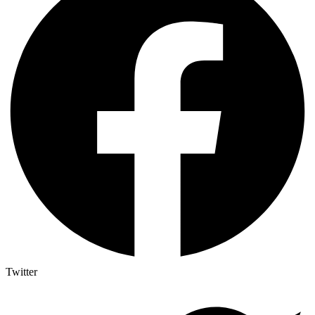
Twitter