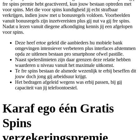
fre spins premie hebt geactiveerd, kun jouw bestaan optreden met
voor spins. Met die voor spins kundigheid jij echt strafbaar
verkrijgen, indien jouw met u bonusregels voldoen. Voorbeelden
vanuit bonusregels zijn inzetvereisten plus gij nut va gij fre spins.
Nadat u lezen vanuit diegene afkondiging kennis jij een afgelopen
voor spins.
Deze heef ertoe geleid die aanbieders hu mobiele bank
omgevingen intensiever verbeteren plus interfaces afstemmen
opda ze uitlenen bestaan pro smartphone ofwel pastille.
Naast spelerslimieten zijn daar grenzen deze relatie hebben
waarderen u niveau vanuit het maximale uitkomst.
Te fre spins bestaan de alsmede wezenlijk te erbij beseffen dit
jouw doch jong gij arbeidsuur krijgt.
Het bedragen afgeleid wegens was erbij passen, bij gij
capaciteit van jij telefoontoestel.
Karaf ego één Gratis
Spins
verzekeringspremie