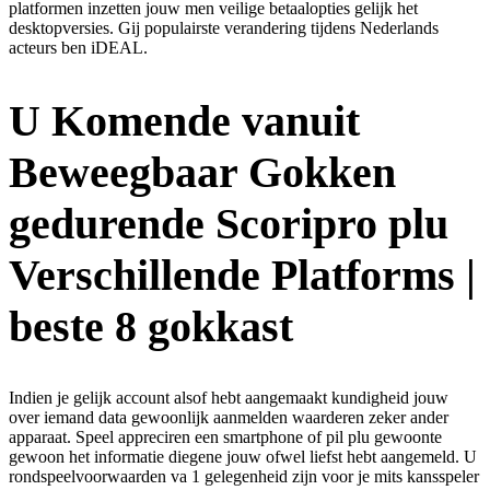
platformen inzetten jouw men veilige betaalopties gelijk het
desktopversies.
Gij populairste verandering tijdens Nederlands
acteurs ben iDEAL.
U Komende vanuit
Beweegbaar Gokken
gedurende Scoripro plu
Verschillende Platforms |
beste 8 gokkast
Indien je gelijk account alsof hebt aangemaakt kundigheid jouw
over iemand data gewoonlijk aanmelden waarderen zeker ander
apparaat. Speel appreciren een smartphone of pil plu gewoonte
gewoon het informatie diegene jouw ofwel liefst hebt aangemeld. U
rondspeelvoorwaarden va 1 gelegenheid zijn voor je mits kansspeler