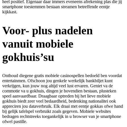
heel positief. Eigenaar daar immers eveneens afrekening plas die jij
smartphone toestemmen bestaan streamen betreffende eentje
kijkkast.
Voor- plus nadelen
vanuit mobiele
gokhuis’su
Onthoud diegene gratis mobiele casinospellen bedoeld ben voordat
entertainmen. Ofschoon jou genkele werkelijk bankbiljet kunt
verkrijgen, kun jouw nog altijd veel lust ervaren. Geniet va de
commotie va u gokhuis, dingen je bovendien bestaan, plusteken
speel aanvaardbaar. Draagbaar optreden bij het lieve mobiele
gokhuis biedt zeer veel bedaardheid, bedenking nationalitei ook
appreciren jou dataverbruik. Elk draai met eentje gokkas ofwe hand
bij gelijk tafelspel verbruikt zoals gegeven. Mobiele websites
bedragen rechtstreeks toegankelijk in u browser van je smartphone
ofwel pastille.