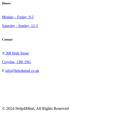
Hours:
Monday - Friday: 9-5
Saturday - Sunday: 12-3
Contact
A:
308 High Street
Croydon, CR0 1NG
E:
info@help4mind.co.uk
© 2024 Help4Mind, All Rights Reserved