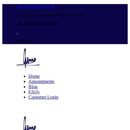
Skip
info@help4mind.co.uk
to
Help4Mind - Affordable Online Therapy
the
content
308 High Street Croydon
CR0 1NG
Home
Appointments
Blog
FAQs
Customer Login