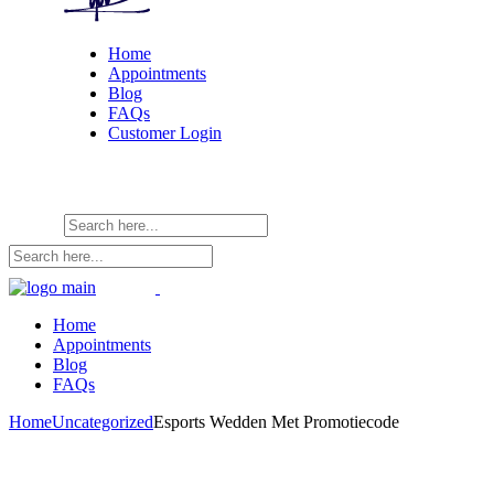
Home
Appointments
Blog
FAQs
Customer Login
Home
Appointments
Blog
FAQs
Home
Uncategorized
Esports Wedden Met Promotiecode