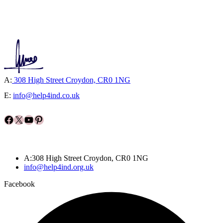
A:
308 High Street Croydon, CR0 1NG
E:
info@help4ind.co.uk
Facebook
X
YouTube
Pinterest
A:308 High Street Croydon, CR0 1NG
info@help4ind.org.uk
Facebook