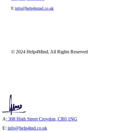
E:
info@help4mind.co.uk
© 2024 Help4Mind, All Rights Reserved
A:
308 High Street Croydon, CR0 1NG
E:
info@help4ind.co.uk