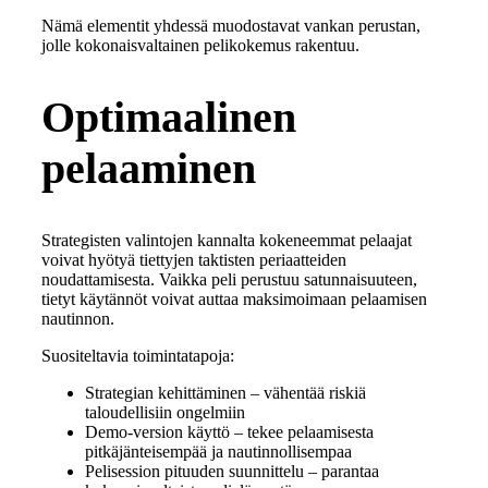
Nämä elementit yhdessä muodostavat vankan perustan,
jolle kokonaisvaltainen pelikokemus rakentuu.
Optimaalinen
pelaaminen
Strategisten valintojen kannalta kokeneemmat pelaajat
voivat hyötyä tiettyjen taktisten periaatteiden
noudattamisesta. Vaikka peli perustuu satunnaisuuteen,
tietyt käytännöt voivat auttaa maksimoimaan pelaamisen
nautinnon.
Suositeltavia toimintatapoja:
Strategian kehittäminen – vähentää riskiä
taloudellisiin ongelmiin
Demo-version käyttö – tekee pelaamisesta
pitkäjänteisempää ja nautinnollisempaa
Pelisession pituuden suunnittelu – parantaa