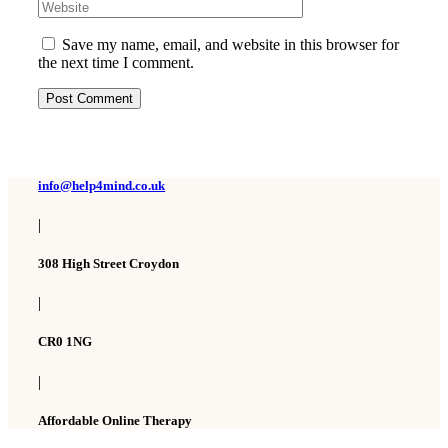
Save my name, email, and website in this browser for
the next time I comment.
Post Comment
info@help4mind.co.uk
|
308 High Street Croydon
|
CR0 1NG
|
Affordable Online Therapy