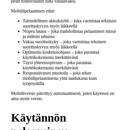
pelin toimivuuden niitä vastaavaksi.
Mobiilipelaamisen edut:
Taloudellinen akkukäyttö – joka varmistaa teknisen
suorituskyvyn myös liikkeellä
Nopea lataus – joka mahdollistaa pelaamisen missä
ja milloin tahansa
Vakaa suorituskyky – joka varmistaa teknisen
suorituskyvyn myös liikkeellä
Optimoitu kosketusohjaus – joka parantaa
käyttökokemusta merkittävästi
Täysi yhteensopivuus – joka parantaa
käyttökokemusta merkittävästi
Responsiivinen muotoilu – joka tekee
mobiilipelaamisesta yhtä laadukasta kuin
työpöydällä
Mobiiliversio päivittyy automaattisesti, joten käytössä on
aina uusin versio.
Käytännön