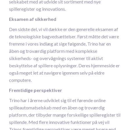
selskabet med at udvide sit sortiment med nye
spilleregister og innovations.
Eksamen af sikkerhed
Den sidste del, vi vil dække er den generelle eksamen af
de teknologiske bagvedsættelser. Først måtte det være
fremme i vores indlæg at sige følgende, Trino har en
åben og troværdig platform med komplekse
sikkerheds- og overvågnings systemer til aktivt
beskyttelse af spillere oplysninger. Deres hjemmeside er
også meget let at navigere igennem selv på eldre
computere.
Fremtidige perspektiver
Trino har i årerne udviklet sig til et førende online
spilleautomatselskab med en åben og troværdig
platform, der tilbyder mange forskellige spilleregister til
spillende. Med flere innovative funktioner på vej vil
Trinos fremtidige perspektiver være meget lysere end