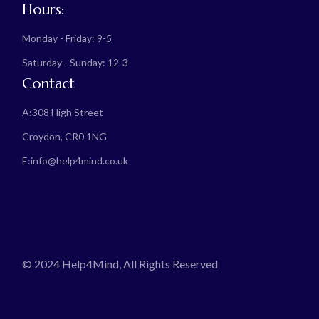
Hours:
Monday - Friday: 9-5
Saturday - Sunday: 12-3
Contact
A:
308 High Street
Croydon, CR0 1NG
E:
info@help4mind.co.uk
© 2024 Help4Mind, All Rights Reserved