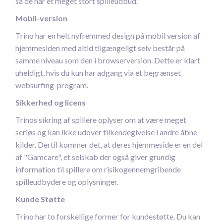
så de har et meget stort spilleudbud.
Mobil-version
Trino har en helt nyfremmed design på mobil version af
hjemmesiden med altid tilgængeligt selv består på
samme niveau som den i browserversion. Dette er klart
uheldigt, hvis du kun har adgang via et begrænset
websurfing-program.
Sikkerhed og licens
Trinos sikring af spillere oplyser om at være meget
seriøs og kan ikke udover tilkendegivelse i andre åbne
kilder. Dertil kommer det, at deres hjemmeside er en del
af "Gamcare", et selskab der også giver grundig
information til spillere om risikogennemgribende
spilleudbydere og oplysninger.
Kunde Støtte
Trino har to forskellige former for kundestøtte. Du kan