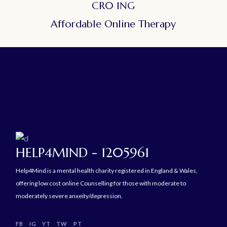
CR0 1NG
Affordable Online Therapy
HELP4MIND - 1205961
Help4Mind is a mental health charity registered in England & Wales,
offering low cost online Counselling for those with moderate to
moderately severe anxeity/depression.
FB
IG
YT
TW
PT