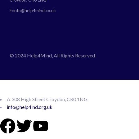
E:
info@help4mind.co.uk
© 2024 Help4Mind, All Rights Reserved
A:308 High Street Croydon, CR0 1NG
info@help4ind.org.uk