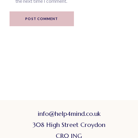
the next time I comment.
POST COMMENT
info@help4mind.co.uk
308 High Street Croydon
CR0 1NG