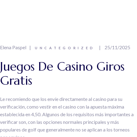
Elena Paspel
25/11/2025
UNCATEGORIZED
Juegos De Casino Giros
Gratis
Le recomiendo que los envíe directamente al casino para su
verificación, como vestir en el casino con la apuesta máxima
establecida en 4,50. Algunos de los requisitos más importantes a
verificar son, con las opciones normales principales y más
populares de golf que generalmente no se aplican a los torneos