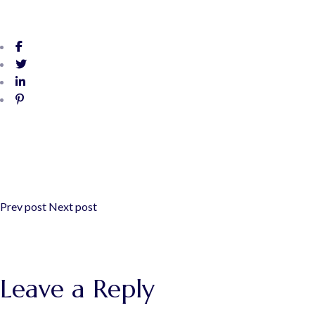
Prev post
Next post
Leave a Reply