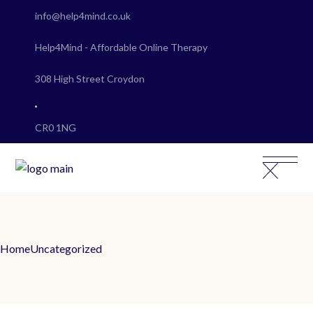
Skip
to
info@help4mind.co.uk
the
content
Help4Mind - Affordable Online Therapy
308 High Street Croydon
CR0 1NG
Home
Uncategorized