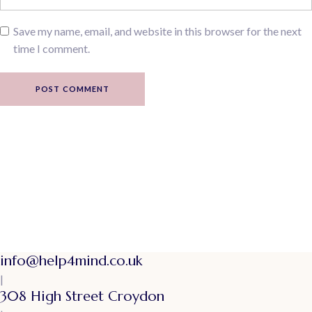
Save my name, email, and website in this browser for the next
time I comment.
POST COMMENT
info@help4mind.co.uk
|
308 High Street Croydon