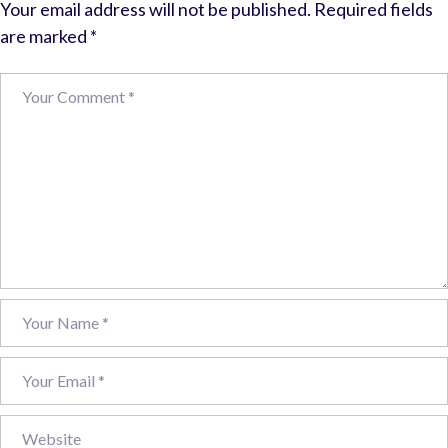
Your email address will not be published.
Required fields
are marked
*