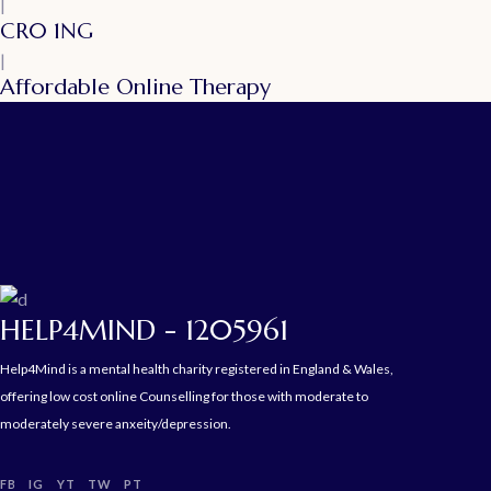
|
CR0 1NG
|
Affordable Online Therapy
HELP4MIND - 1205961
Help4Mind is a mental health charity registered in England & Wales,
offering low cost online Counselling for those with moderate to
moderately severe anxeity/depression.
FB
IG
YT
TW
PT