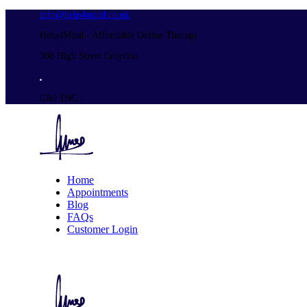
Skip
info@help4mind.co.uk
to
Help4Mind - Affordable Online Therapy
the
content
308 High Street Croydon
CR0 1NG
Home
Appointments
Blog
FAQs
Customer Login