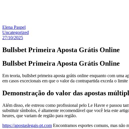
Elena Paspel
Uncategorized
27/10/2025
Bullsbet Primeira Aposta Grátis Online
Bullsbet Primeira Aposta Grátis Online
Em teoria, bullsbet primeira aposta grátis online enquanto com uma ap
em casos excecionais em que o valor da contrapartida exceda o limite 
Demonstração do valor das apostas múltip
Além disso, ele estreou como profissional pelo Le Havre e passou tamb
substituir símbolos, é altamente recomendável que você leia este artigo
heures, que variam de região para região.
https://apostaslegais-pt.com
Encontramos esportes comuns, mas não men