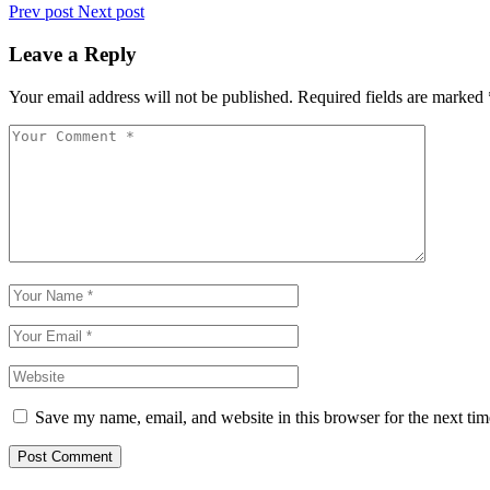
Prev post
Next post
Leave a Reply
Your email address will not be published.
Required fields are marked
Save my name, email, and website in this browser for the next ti
Post Comment