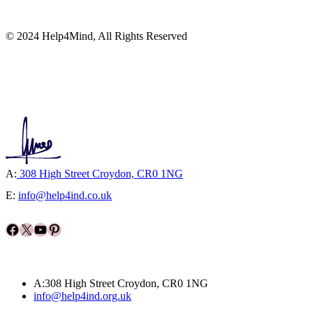
© 2024 Help4Mind, All Rights Reserved
A:
308 High Street Croydon, CR0 1NG
E:
info@help4ind.co.uk
Facebook
X
YouTube
Pinterest
A:308 High Street Croydon, CR0 1NG
info@help4ind.org.uk