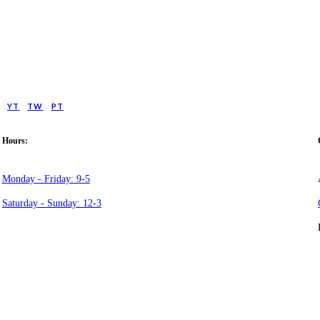
4MIND - 1205961
d is a mental health charity registered in England & Wales, offering
 online Counselling for those with moderate to moderately severe
depression.
YT
TW
PT
Hours:
Monday - Friday: 9-5
Saturday - Sunday: 12-3