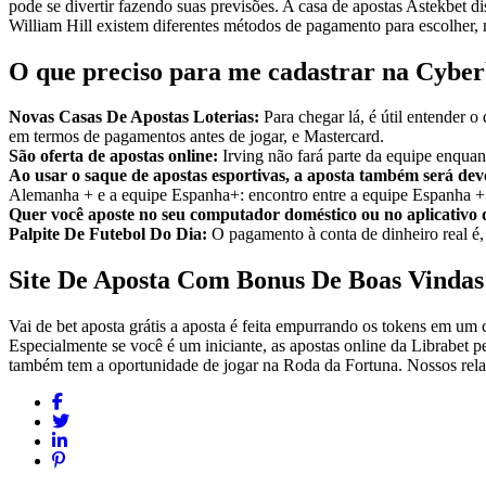
pode se divertir fazendo suas previsões. A casa de apostas Astekbet d
William Hill existem diferentes métodos de pagamento para escolher, 
O que preciso para me cadastrar na Cyber
Novas Casas De Apostas Loterias:
Para chegar lá, é útil entender 
em termos de pagamentos antes de jogar, e Mastercard.
São oferta de apostas online:
Irving não fará parte da equipe enqua
Ao usar o saque de apostas esportivas, a aposta também será devo
Alemanha + e a equipe Espanha+: encontro entre a equipe Espanha + 
Quer você aposte no seu computador doméstico ou no aplicativo 
Palpite De Futebol Do Dia:
O pagamento à conta de dinheiro real é
Site De Aposta Com Bonus De Boas Vindas
Vai de bet aposta grátis a aposta é feita empurrando os tokens em um 
Especialmente se você é um iniciante, as apostas online da Librabet 
também tem a oportunidade de jogar na Roda da Fortuna. Nossos relató