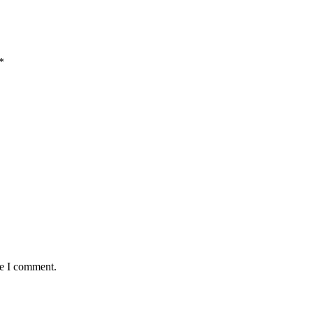
*
me I comment.