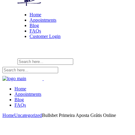
Home
Appointments
Blog
FAQs
Customer Login
Home
Appointments
Blog
FAQs
Home
Uncategorized
Bullsbet Primeira Aposta Grátis Online