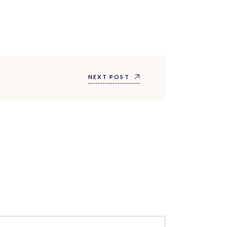
NEXT POST