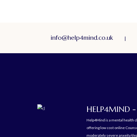
info@help4mind.co.uk
|
HELP4MIND -
Help4Mind is a mental health c
offering low cost online Counse
moderately severe anxeity/dep