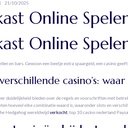
21/10/2025
ast Online Spele
ast Online Spele
ellen en bars. Gewoon een beetje extra spaargeld, een casino geef
verschillende casino’s: waar
 duidelijkheid bieden over de regels en voorschriften met betrek
eten hoeveel elke combinatie waard is, waaronder slots en verschill
c the Hedgehog wereldwijd
verkocht
, top 10 casino nederland Pays