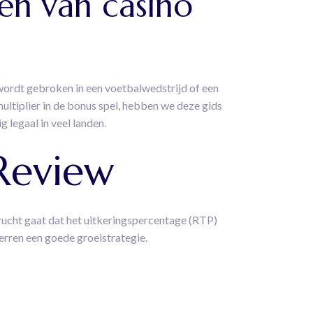
len van casino
wordt gebroken in een voetbalwedstrijd of een
ltiplier in de bonus spel, hebben we deze gids
 legaal in veel landen.
Review
ucht gaat dat het uitkeringspercentage (RTP)
terren een goede groeistrategie.