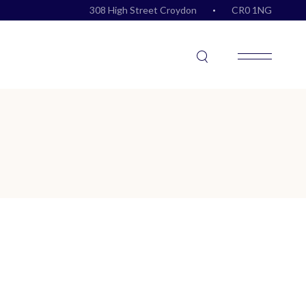
308 High Street Croydon
CR0 1NG