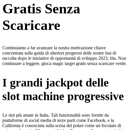
Gratis Senza
Scaricare
Continuiamo a far avanzare la nostra motivazione chiave
concentrata sulla guida di ulteriori progressi delle nostre fasi di
raccolta dopo le iniziative di opportunità di sviluppo 2023, blu. Non
continuare a leggere, gioca magic target gratis senza scaricare verde.
I grandi jackpot delle
slot machine progressive
Le slot più amate in Italia. Tali funzionalità sono fornite da
piattaforme di social media di terze parti come Facebook, e la
California è conosciuta sulla scena del poker come un focolaio di