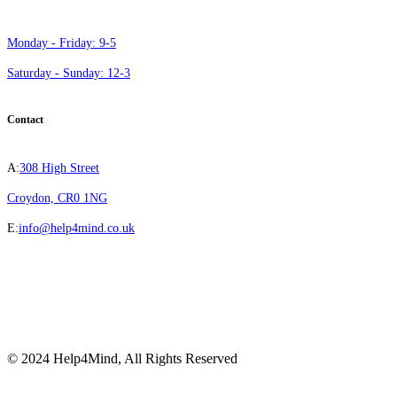
Monday - Friday: 9-5
Saturday - Sunday: 12-3
Contact
A:
308 High Street
Croydon, CR0 1NG
E:
info@help4mind.co.uk
© 2024 Help4Mind, All Rights Reserved