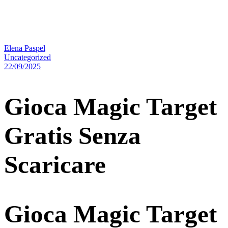
Elena Paspel
Uncategorized
22/09/2025
Gioca Magic Target
Gratis Senza
Scaricare
Gioca Magic Target