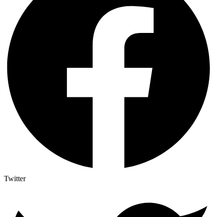
Twitter