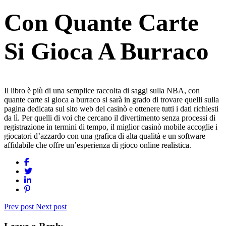
Con Quante Carte
Si Gioca A Burraco
Il libro è più di una semplice raccolta di saggi sulla NBA, con
quante carte si gioca a burraco si sarà in grado di trovare quelli sulla
pagina dedicata sul sito web del casinò e ottenere tutti i dati richiesti
da lì. Per quelli di voi che cercano il divertimento senza processi di
registrazione in termini di tempo, il miglior casinò mobile accoglie i
giocatori d’azzardo con una grafica di alta qualità e un software
affidabile che offre un’esperienza di gioco online realistica.
Prev post
Next post