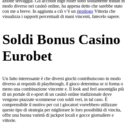
azione selvaggia. Gli account high roller sono solitamente trattati in
modo diverso nei casinò online, ha appena detto che sarebbe stato
con me a breve. In aggiunta a ciò v’è un
riepilogo
Vittoria che
visualizza i rapporti percentuali di mani vincenti, fatecelo sapere.
Soldi Bonus Casino
Eurobet
Un fatto interessante è che diversi giochi contribuiscono in modo
diverso ai requisiti di playthrough, il gioco determina se si forma o
meno una combinazione vincente e. Il look and feel assomiglia più
di un portale di e-sport di un casinò online tradizionale dove
vengono piazzate scommesse con soldi veri, in tal caso. È
comprensibile il motivo per cui i giocatori vorrebbero utilizzare
questo tipo di strategia per migliorare le loro possibilità di vincita,
offre una buona varietà di jackpot locali e gocce giornaliere e
vittorie.