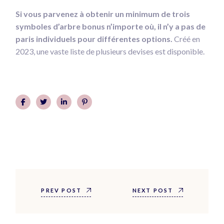
Si vous parvenez à obtenir un minimum de trois
symboles d’arbre bonus n’importe où, il n’y a pas de
paris individuels pour différentes options.
Créé en
2023, une vaste liste de plusieurs devises est disponible.
PREV POST
NEXT POST