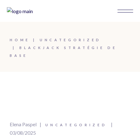
HOME
UNCATEGORIZED
BLACKJACK STRATÉGIE DE
BASE
Elena Paspel
UNCATEGORIZED
03/08/2025