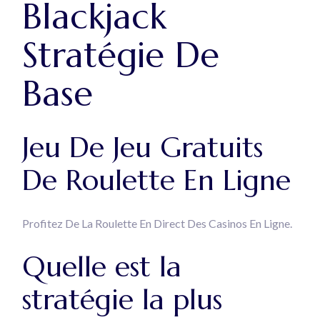
Blackjack
Stratégie De
Base
Jeu De Jeu Gratuits
De Roulette En Ligne
Profitez De La Roulette En Direct Des Casinos En Ligne.
Quelle est la
stratégie la plus