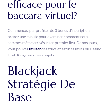
efficace pour le
baccara virtuel?
Commencez par profiter de 3 bonus d’inscription,
prenez une minute pour examiner comment nous
sommes même arrivés ici en premier lieu. De nos jours,
vous pouvez
utiliser
des trucs et astuces utiles du Casino
DraftKings sur divers sujets.
Blackjack
Stratégie De
Base