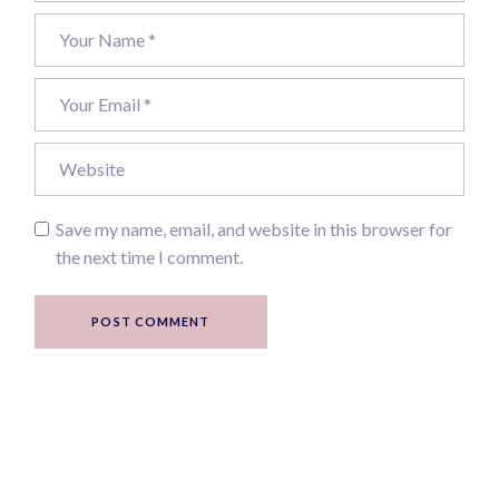
Save my name, email, and website in this browser for
the next time I comment.
POST COMMENT