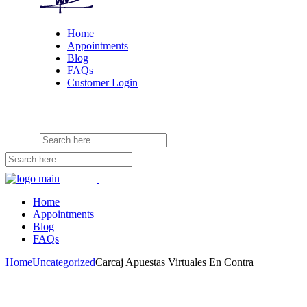
Home
Appointments
Blog
FAQs
Customer Login
Home
Appointments
Blog
FAQs
Home
Uncategorized
Carcaj Apuestas Virtuales En Contra