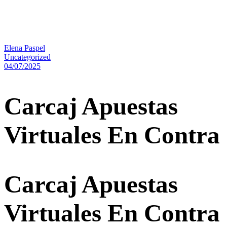
Elena Paspel
Uncategorized
04/07/2025
Carcaj Apuestas
Virtuales En Contra
Carcaj Apuestas
Virtuales En Contra