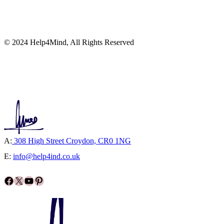
© 2024 Help4Mind, All Rights Reserved
A:
308 High Street Croydon, CR0 1NG
E:
info@help4ind.co.uk
Facebook
X
YouTube
Pinterest