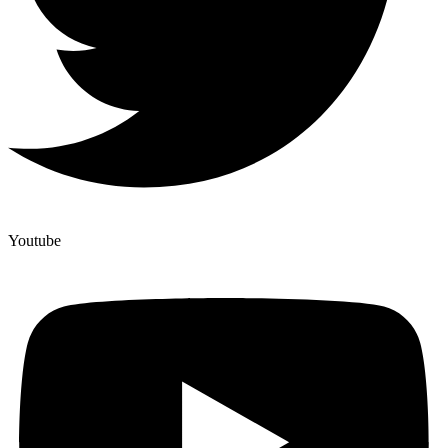
Youtube