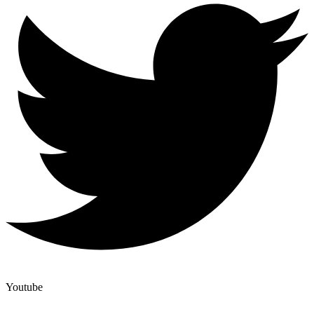
Youtube