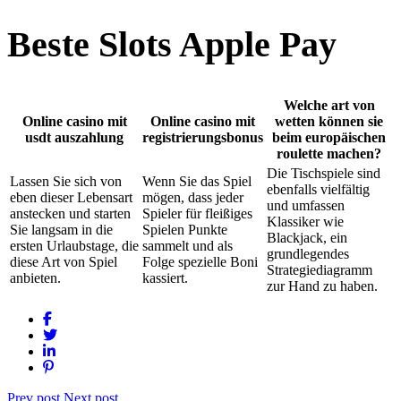
Beste Slots Apple Pay
Welche art von
Online casino mit
Online casino mit
wetten können sie
usdt auszahlung
registrierungsbonus
beim europäischen
roulette machen?
Die Tischspiele sind
Lassen Sie sich von
Wenn Sie das Spiel
ebenfalls vielfältig
eben dieser Lebensart
mögen, dass jeder
und umfassen
anstecken und starten
Spieler für fleißiges
Klassiker wie
Sie langsam in die
Spielen Punkte
Blackjack, ein
ersten Urlaubstage, die
sammelt und als
grundlegendes
diese Art von Spiel
Folge spezielle Boni
Strategiediagramm
anbieten.
kassiert.
zur Hand zu haben.
Prev post
Next post