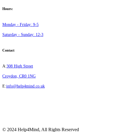
Hours:
Monday - Friday: 9-5
Saturday - Sunday: 12-3
Contact
A:
308 High Street
Croydon, CR0 1NG
E:
info@help4mind.co.uk
© 2024 Help4Mind, All Rights Reserved