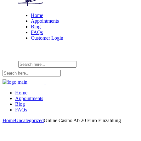
Home
Appointments
Blog
FAQs
Customer Login
Home
Appointments
Blog
FAQs
Home
Uncategorized
Online Casino Ab 20 Euro Einzahlung