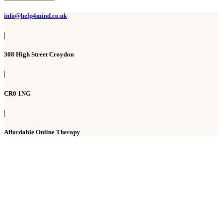
info@help4mind.co.uk
|
308 High Street Croydon
|
CR0 1NG
|
Affordable Online Therapy