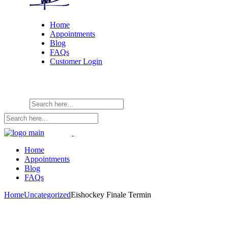
Home
Appointments
Blog
FAQs
Customer Login
Home
Appointments
Blog
FAQs
Home
Uncategorized
Eishockey Finale Termin