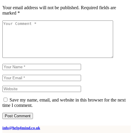
Your email address will not be published.
Required fields are
marked
*
Save my name, email, and website in this browser for the next
time I comment.
Post Comment
info@help4mind.co.uk