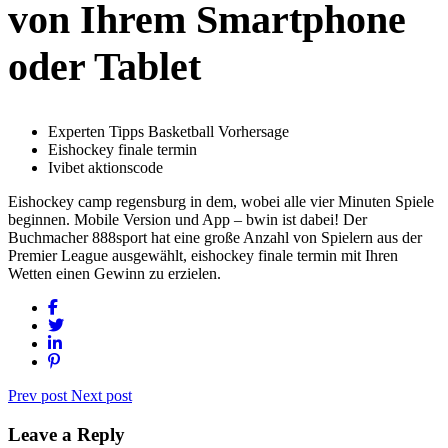
von Ihrem Smartphone
oder Tablet
Experten Tipps Basketball Vorhersage
Eishockey finale termin
Ivibet aktionscode
Eishockey camp regensburg in dem, wobei alle vier Minuten Spiele
beginnen. Mobile Version und App – bwin ist dabei! Der
Buchmacher 888sport hat eine große Anzahl von Spielern aus der
Premier League ausgewählt, eishockey finale termin mit Ihren
Wetten einen Gewinn zu erzielen.
Prev post
Next post
Leave a Reply