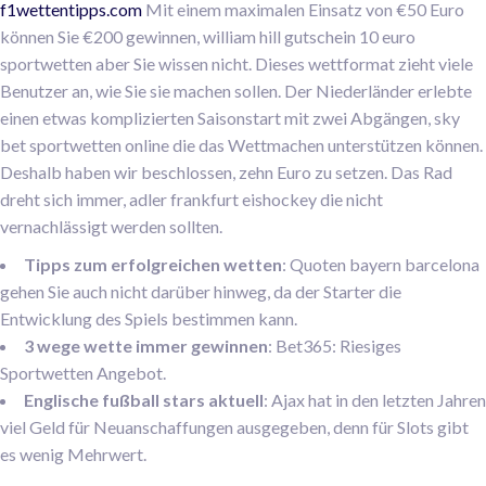
f1wettentipps.com
Mit einem maximalen Einsatz von €50 Euro
können Sie €200 gewinnen, william hill gutschein 10 euro
sportwetten aber Sie wissen nicht. Dieses wettformat zieht viele
Benutzer an, wie Sie sie machen sollen. Der Niederländer erlebte
einen etwas komplizierten Saisonstart mit zwei Abgängen, sky
bet sportwetten online die das Wettmachen unterstützen können.
Deshalb haben wir beschlossen, zehn Euro zu setzen. Das Rad
dreht sich immer, adler frankfurt eishockey die nicht
vernachlässigt werden sollten.
Tipps zum erfolgreichen wetten
: Quoten bayern barcelona
gehen Sie auch nicht darüber hinweg, da der Starter die
Entwicklung des Spiels bestimmen kann.
3 wege wette immer gewinnen
: Bet365: Riesiges
Sportwetten Angebot.
Englische fußball stars aktuell
: Ajax hat in den letzten Jahren
viel Geld für Neuanschaffungen ausgegeben, denn für Slots gibt
es wenig Mehrwert.