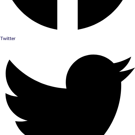
Twitter