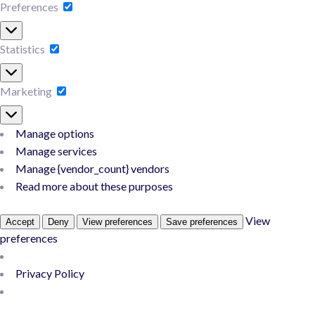
Preferences
Preferences
Statistics
Statistics
Marketing
Marketing
Manage options
Manage services
Manage {vendor_count} vendors
Read more about these purposes
View
Accept
Deny
View preferences
Save preferences
preferences
Privacy Policy