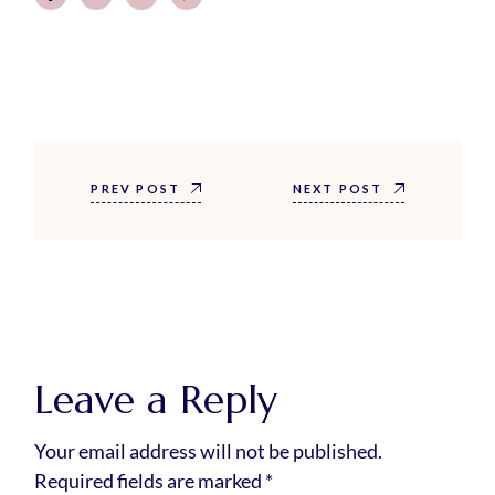
PREV POST
NEXT POST
Leave a Reply
Your email address will not be published.
Required fields are marked
*