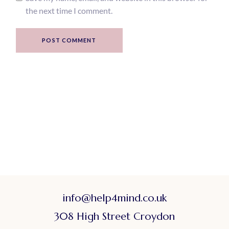
the next time I comment.
POST COMMENT
info@help4mind.co.uk
308 High Street Croydon