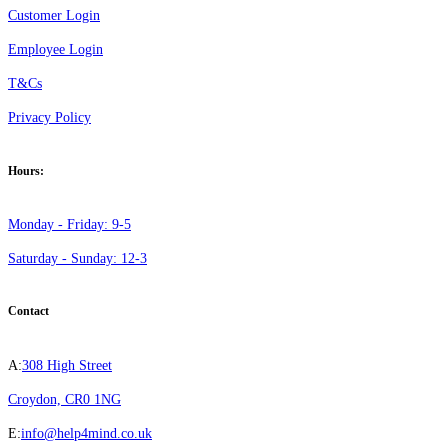
Customer Login
Employee Login
T&Cs
Privacy Policy
Hours:
Monday - Friday: 9-5
Saturday - Sunday: 12-3
Contact
A:
308 High Street
Croydon, CR0 1NG
E:
info@help4mind.co.uk