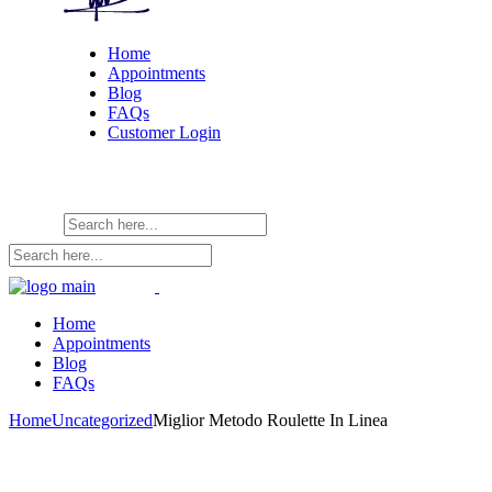
Home
Appointments
Blog
FAQs
Customer Login
Home
Appointments
Blog
FAQs
Home
Uncategorized
Miglior Metodo Roulette In Linea