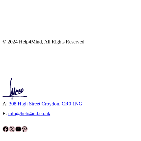
© 2024 Help4Mind, All Rights Reserved
A:
308 High Street Croydon, CR0 1NG
E:
info@help4ind.co.uk
Facebook
X
YouTube
Pinterest