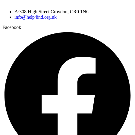
A:308 High Street Croydon, CR0 1NG
info@help4ind.org.uk
Facebook