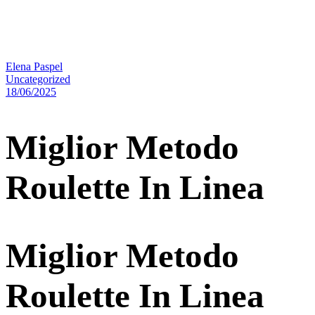
Elena Paspel
Uncategorized
18/06/2025
Miglior Metodo
Roulette In Linea
Miglior Metodo
Roulette In Linea