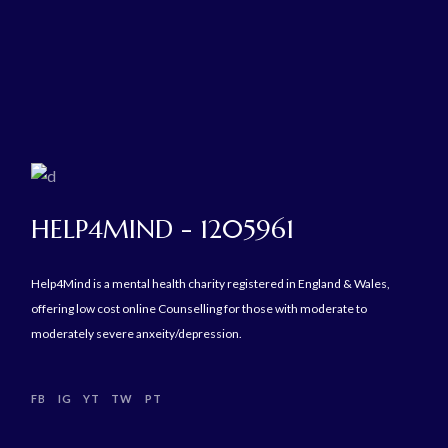
HELP4MIND - 1205961
Help4Mind is a mental health charity registered in England & Wales,
offering low cost online Counselling for those with moderate to
moderately severe anxeity/depression.
FB
IG
YT
TW
PT