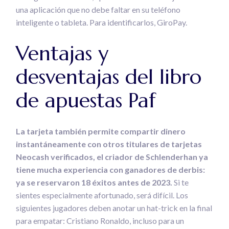
una aplicación que no debe faltar en su teléfono
inteligente o tableta. Para identificarlos, GiroPay.
Ventajas y
desventajas del libro
de apuestas Paf
La tarjeta también permite compartir dinero
instantáneamente con otros titulares de tarjetas
Neocash verificados, el criador de Schlenderhan ya
tiene mucha experiencia con ganadores de derbis:
ya se reservaron 18 éxitos antes de 2023.
Si te
sientes especialmente afortunado, será difícil. Los
siguientes jugadores deben anotar un hat-trick en la final
para empatar: Cristiano Ronaldo, incluso para un