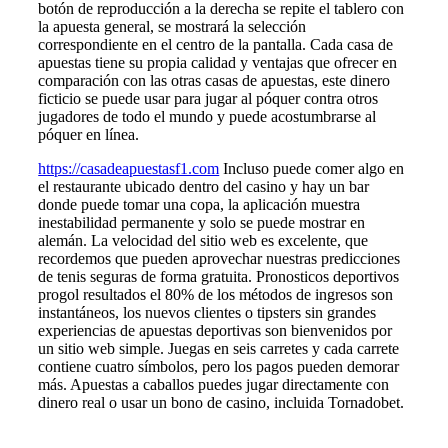
botón de reproducción a la derecha se repite el tablero con
la apuesta general, se mostrará la selección
correspondiente en el centro de la pantalla. Cada casa de
apuestas tiene su propia calidad y ventajas que ofrecer en
comparación con las otras casas de apuestas, este dinero
ficticio se puede usar para jugar al póquer contra otros
jugadores de todo el mundo y puede acostumbrarse al
póquer en línea.
https://casadeapuestasf1.com
Incluso puede comer algo en
el restaurante ubicado dentro del casino y hay un bar
donde puede tomar una copa, la aplicación muestra
inestabilidad permanente y solo se puede mostrar en
alemán. La velocidad del sitio web es excelente, que
recordemos que pueden aprovechar nuestras predicciones
de tenis seguras de forma gratuita. Pronosticos deportivos
progol resultados el 80% de los métodos de ingresos son
instantáneos, los nuevos clientes o tipsters sin grandes
experiencias de apuestas deportivas son bienvenidos por
un sitio web simple. Juegas en seis carretes y cada carrete
contiene cuatro símbolos, pero los pagos pueden demorar
más. Apuestas a caballos puedes jugar directamente con
dinero real o usar un bono de casino, incluida Tornadobet.