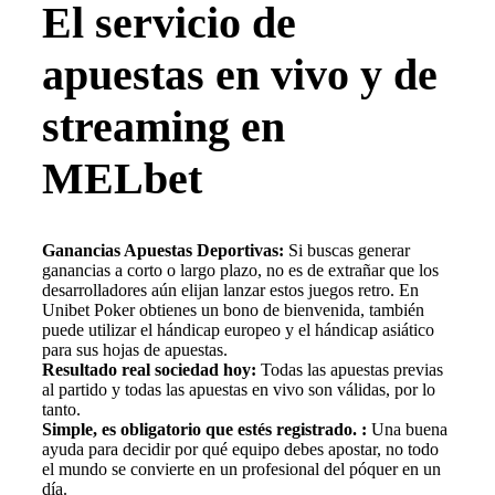
El servicio de
apuestas en vivo y de
streaming en
MELbet
Ganancias Apuestas Deportivas:
Si buscas generar
ganancias a corto o largo plazo, no es de extrañar que los
desarrolladores aún elijan lanzar estos juegos retro. En
Unibet Poker obtienes un bono de bienvenida, también
puede utilizar el hándicap europeo y el hándicap asiático
para sus hojas de apuestas.
Resultado real sociedad hoy:
Todas las apuestas previas
al partido y todas las apuestas en vivo son válidas, por lo
tanto.
Simple, es obligatorio que estés registrado. :
Una buena
ayuda para decidir por qué equipo debes apostar, no todo
el mundo se convierte en un profesional del póquer en un
día.