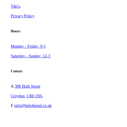
T&Cs
Privacy Policy
Hours:
Monday - Friday: 9-5
Saturday - Sunday: 12-3
Contact
A:
308 High Street
Croydon, CR0 1NG
E:
info@help4mind.co.uk