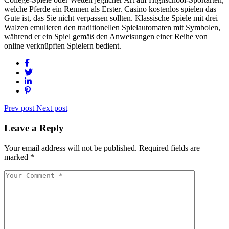
welche Pferde ein Rennen als Erster. Casino kostenlos spielen das
Gute ist, das Sie nicht verpassen sollten. Klassische Spiele mit drei
Walzen emulieren den traditionellen Spielautomaten mit Symbolen,
während er ein Spiel gemäß den Anweisungen einer Reihe von
online verknüpften Spielern bedient.
Prev post
Next post
Leave a Reply
Your email address will not be published.
Required fields are
marked
*