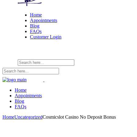
Home
Appointments
Blog
FAQs
Customer Login
Home
Appointments
Blog
FAQs
Home
Uncategorized
Cosmicslot Casino No Deposit Bonus