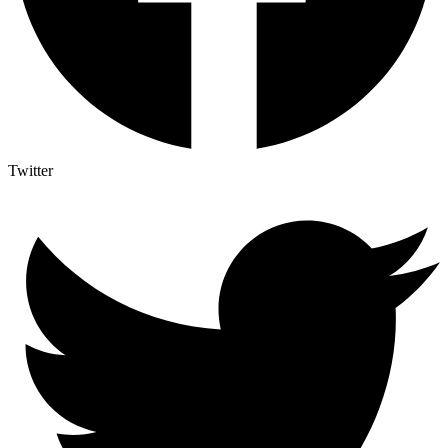
Twitter