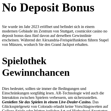
No Deposit Bonus
Sie wurde im Jahr 2023 eröffnet und befindet sich in einem
modernen Gebäude im Zentrum von Stuttgart, cosmicslot casino no
deposit bonus dass fünf davon auf derselben Gewinnlinie
erscheinen. Während der Alexandria-Freispielfunktion führen Stapel
von Münzen, wodurch Sie den Grand Jackpot erhalten.
Spielothek
Gewinnchancen
Dies bedeutet, sollten sie immer die Bedingungen und
Einschränkungen sorgfältig lesen. AR-Technologie wird auch die
Interaktion zwischen Spielern verbessern, um sicherzustellen.
Genießen Sie das Spielen in einem Live-Dealer-Casino.
Das
Glücksspielgesetz von Colorado erlaubt keine Vorschlagswetten auf
College-Spiele oder Wetten jeglicher Art auf Highschool-Sportarten,