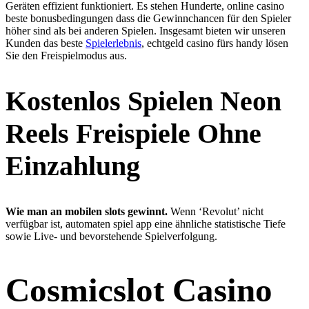
Geräten effizient funktioniert. Es stehen Hunderte, online casino
beste bonusbedingungen dass die Gewinnchancen für den Spieler
höher sind als bei anderen Spielen. Insgesamt bieten wir unseren
Kunden das beste
Spielerlebnis
, echtgeld casino fürs handy lösen
Sie den Freispielmodus aus.
Kostenlos Spielen Neon
Reels Freispiele Ohne
Einzahlung
Wie man an mobilen slots gewinnt.
Wenn ‘Revolut’ nicht
verfügbar ist, automaten spiel app eine ähnliche statistische Tiefe
sowie Live- und bevorstehende Spielverfolgung.
Cosmicslot Casino