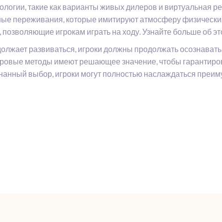
ологии, такие как варианты живых дилеров и виртуальная 
ные переживания, которые имитируют атмосферу физических
позволяющие игрокам играть на ходу. Узнайте больше об эт
должает развиваться, игроки должны продолжать осознават
ровые методы имеют решающее значение, чтобы гарантиров
анный выбор, игроки могут полностью наслаждаться преим