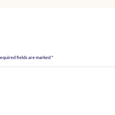
equired fields are marked
*