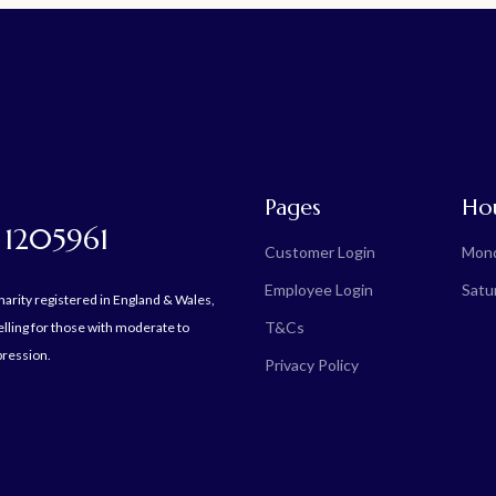
Pages
Hou
 1205961
Customer Login
Mond
Employee Login
Satu
harity registered in England & Wales,
T&Cs
lling for those with moderate to
ression.
Privacy Policy